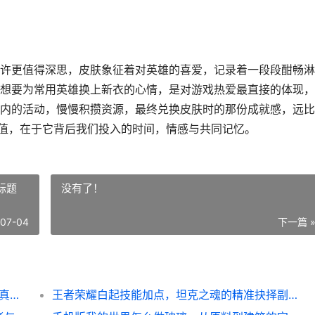
许更值得深思，皮肤象征着对英雄的喜爱，记录着一段段酣畅淋
想要为常用英雄换上新衣的心情，是对游戏热爱最直接的体现，
内的活动，慢慢积攒资源，最终兑换皮肤时的那份成就感，远比
价值，在于它背后我们投入的时间，情感与共同记忆。
标题
没有了！
-07-04
下一篇 
王者荣耀送皮肤的QQ，揭秘免费皮肤背后的真相，副标题，资深玩家的防骗指南与游戏情怀
王者荣耀白起技能加点，坦克之魂的精准抉择副标题