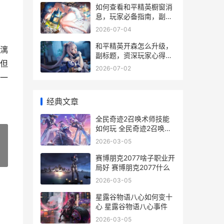
如何查看和平精英橱窗消
息，玩家必备指南，副标
题，掌握动态提升游戏体
2026-07-04
验
和平精英开森怎么升级，
漓
副标题，资深玩家心得与
但
高效路径
2026-07-02
一
经典文章
全民奇迹2召唤术师技能
如何玩 全民奇迹2召唤师
天赋技能加点攻略
2026-03-05
»
赛博朋克2077啥子职业开
局好 赛博朋克2077什么
2026-03-05
星露谷物语八心如何变十
心 星露谷物语八心事件
2026-03-05