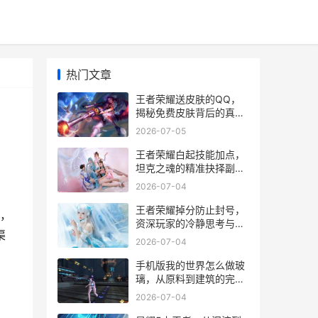
热门文章
王者荣耀送皮肤的QQ，
揭秘免费皮肤背后的真
相，副标题，资深玩家的
2026-07-05
防骗指南与游戏情怀
王者荣耀白起技能加点，
坦克之魂的精准抉择副标
题
2026-07-04
王者荣耀掉分防止封号，
，
资深玩家的冷静思考与策
渠
略
2026-07-04
手机版我的世界怎么做玻
璃，从原料到建筑的完整
指南，副标题，资深玩家
2026-07-04
的透明艺术心得