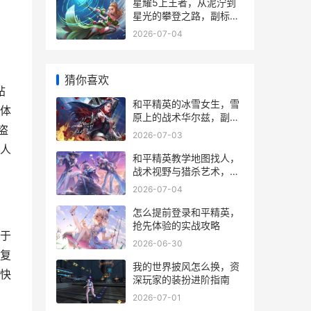
星耀5上王者，从泥泞到
星光的攀登之路，副标
题，一位资深玩家的实战
2026-07-04
沉思录
猜你喜欢
帖
和平精英的冰雪女生，雪
体
原上的战术华尔兹，副标
盗
题，银装素裹下的生存诗
2026-07-03
篇
人
和平精英教学地图找人，
战术视野与猎杀艺术，副
标题从新手到猎手的进阶
2026-07-04
之路
怎么提前登录和平精英，
抢先体验的实战攻略
于
2026-06-30
复
我的世界披风怎么换，资
快
深玩家的装扮进阶指南
2026-07-01