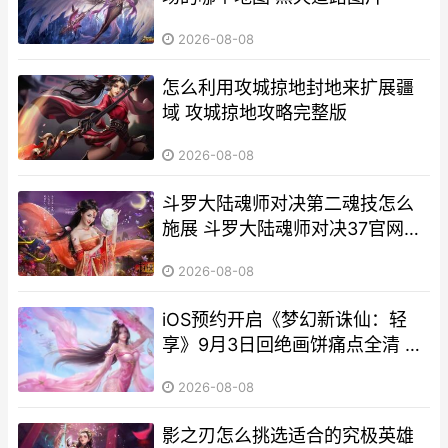
2026-08-08
怎么利用攻城掠地封地来扩展疆
域 攻城掠地攻略完整版
2026-08-08
斗罗大陆魂师对决第二魂技怎么
施展 斗罗大陆魂师对决37官网下
载
2026-08-08
iOS预约开启《梦幻新诛仙：轻
享》9月3日回绝画饼痛点全清 光
遇墓土城堡在哪里
2026-08-08
影之刃怎么挑选适合的究极英雄