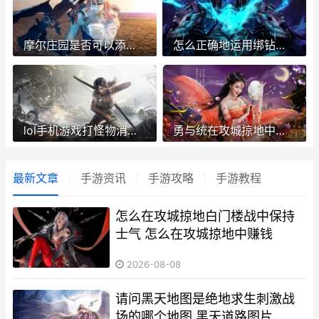
摩尔庄园是否可以添加更多的灶台 摩尔庄园可以干啥
怎么正确地运用绑钻来更新全民奇迹中的翅膀 如何才能使用
lol手机游戏打怪物消耗体力吗 手机玩lol手游
勇与统在攻城掠地中的作用怎么体现 攻城掠地勇高没有用
最新文章
手游资讯
手游攻略
手游教程
怎么在攻城掠地白门楼战中保持
士气 怎么在攻城掠地中赚钱
2026-08-08
请问黑天地图是绝地求生刺激战
场的哪个地图 黑天道路图片