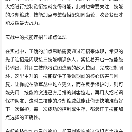
大招进行控制链衔接就变得可能，此时也需要关注二技能
的冷却缩减，技能加点与装备搭配如同齿轮，咬合紧密才
能发挥最大战力。
实战中的技能连招与加点体现
在实战中，正确的加点思路需要通过连招来体现，常见的
先手连招是闪现接三技能嘲讽多人，紧接着开启一技能旋
转输出，并用二技能将试图逃离的敌人拉回，完成控制闭
环，这里主升的一技能提供了嘲讽期间的核心伤害与回
复，让你能在敌军丛中屹立更久，而在反手保护时，则可
能先用二技能将突进己方后排的刺客拉走，再用大招嘲讽
保护队友，这时二技能的冷却缩减就能让你更快地准备好
下一次保护，每一次成功的控制或生存，都验证了技能加
点选择的正确性。
白起的技能加点看似简单，却深刻影响着这位坦克之魂在