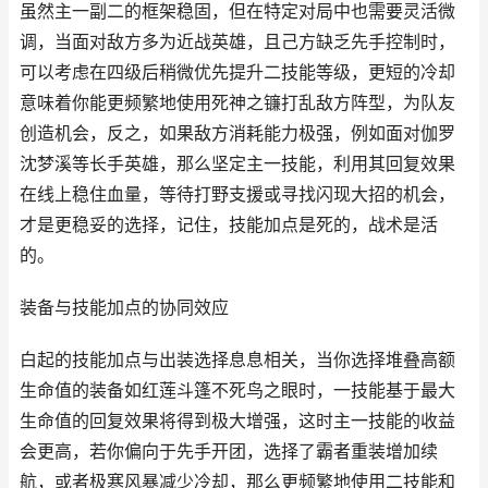
虽然主一副二的框架稳固，但在特定对局中也需要灵活微
调，当面对敌方多为近战英雄，且己方缺乏先手控制时，
可以考虑在四级后稍微优先提升二技能等级，更短的冷却
意味着你能更频繁地使用死神之镰打乱敌方阵型，为队友
创造机会，反之，如果敌方消耗能力极强，例如面对伽罗
沈梦溪等长手英雄，那么坚定主一技能，利用其回复效果
在线上稳住血量，等待打野支援或寻找闪现大招的机会，
才是更稳妥的选择，记住，技能加点是死的，战术是活
的。
装备与技能加点的协同效应
白起的技能加点与出装选择息息相关，当你选择堆叠高额
生命值的装备如红莲斗篷不死鸟之眼时，一技能基于最大
生命值的回复效果将得到极大增强，这时主一技能的收益
会更高，若你偏向于先手开团，选择了霸者重装增加续
航，或者极寒风暴减少冷却，那么更频繁地使用二技能和