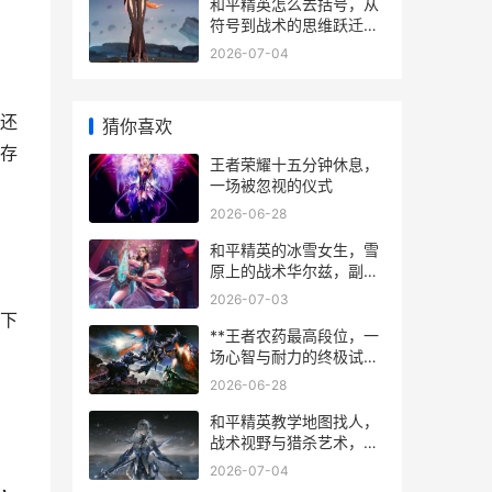
和平精英怎么去括号，从
符号到战术的思维跃迁，
副标题，一个资深玩家的
2026-07-04
实战思考
还
猜你喜欢
存
王者荣耀十五分钟休息，
一场被忽视的仪式
2026-06-28
和平精英的冰雪女生，雪
原上的战术华尔兹，副标
题，银装素裹下的生存诗
2026-07-03
篇
下
**王者农药最高段位，一
场心智与耐力的终极试炼
**
2026-06-28
和平精英教学地图找人，
战术视野与猎杀艺术，副
标题从新手到猎手的进阶
2026-07-04
之路
，