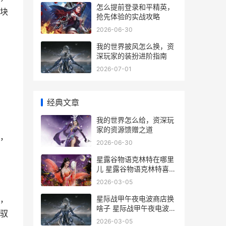
怎么提前登录和平精英，
块
抢先体验的实战攻略
2026-06-30
我的世界披风怎么换，资
深玩家的装扮进阶指南
2026-07-01
经典文章
我的世界怎么给，资深玩
家的资源馈赠之道
，
2026-06-30
星露谷物语克林特在哪里
儿 星露谷物语克林特喜欢
什么礼物
2026-03-05
星际战甲午夜电波商店换
，
啥子 星际战甲午夜电波快
驭
捷键
2026-03-05