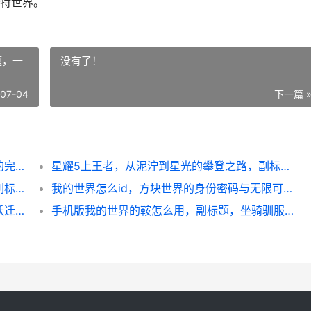
特世界。
题，一
没有了！
-07-04
下一篇 
手机版我的世界怎么做玻璃，从原料到建筑的完整指南，副标题，资深玩家的透明艺术心得
星耀5上王者，从泥泞到星光的攀登之路，副标题，一位资深玩家的实战沉思录
单排王者一百星，孤身登顶的荣耀与代价，副标题，巅峰之路的独行诗篇
我的世界怎么id，方块世界的身份密码与无限可能
和平精英怎么去括号，从符号到战术的思维跃迁，副标题，一个资深玩家的实战思考
手机版我的世界的鞍怎么用，副标题，坐骑驯服与运输全指南