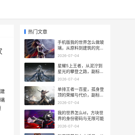
热门文章
手机版我的世界怎么做玻
璃，从原料到建筑的完整
家
指南，副标题，资深玩家
2026-07-04
的透明艺术心得
星耀5上王者，从泥泞到
星光的攀登之路，副标
题，一位资深玩家的实战
2026-07-04
沉思录
单排王者一百星，孤身登
建
顶的荣耀与代价，副标
璃
题，巅峰之路的独行诗篇
2026-07-04
原
我的世界怎么id，方块世
界的身份密码与无限可能
2026-07-04