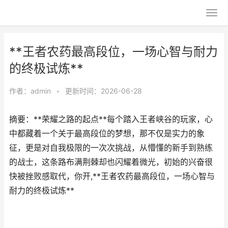
**王者农药最高段位，一场心智与耐力
的终极试炼**
作者：
admin
•
更新时间：2026-06-28
摘要：**荣耀之路的起点**每个踏入王者峡谷的玩家，心
中都藏着一个关于最高段位的梦想，那不仅是实力的象
征，更是对自我极限的一次次挑战，从懵懂的新手到熟练
的战士，这条路布满荆棘却也闪耀着微光，初始的兴奋很
快被挫败感取代，你开,**王者农药最高段位，一场心智与
耐力的终极试炼**