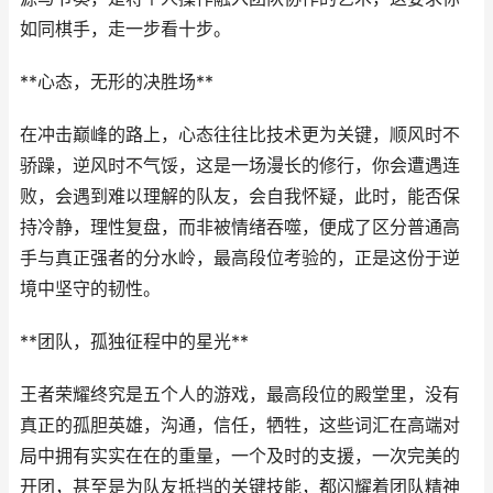
如同棋手，走一步看十步。
**心态，无形的决胜场**
在冲击巅峰的路上，心态往往比技术更为关键，顺风时不
骄躁，逆风时不气馁，这是一场漫长的修行，你会遭遇连
败，会遇到难以理解的队友，会自我怀疑，此时，能否保
持冷静，理性复盘，而非被情绪吞噬，便成了区分普通高
手与真正强者的分水岭，最高段位考验的，正是这份于逆
境中坚守的韧性。
**团队，孤独征程中的星光**
王者荣耀终究是五个人的游戏，最高段位的殿堂里，没有
真正的孤胆英雄，沟通，信任，牺牲，这些词汇在高端对
局中拥有实实在在的重量，一个及时的支援，一次完美的
开团，甚至是为队友抵挡的关键技能，都闪耀着团队精神