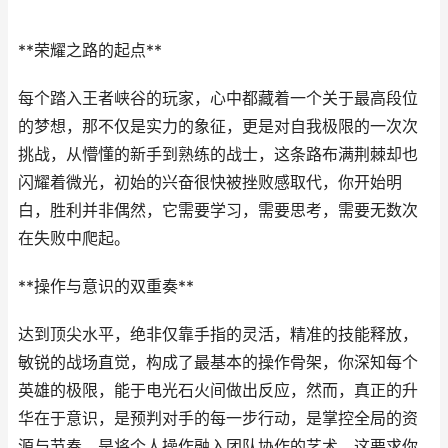
**荣耀之路的起点**
每个踏入王者峡谷的玩家，心中都藏着一个关于最高段位
的梦想，那不仅是实力的象征，更是对自我极限的一次次
挑战，从懵懂的新手到熟练的战士，这条路布满荆棘却也
闪耀着微光，初始的兴奋很快被挫败感取代，你开始明
白，胜利并非偶然，它需要学习，需要思考，需要无数次
在失败中爬起。
**操作与意识的双重奏**
达到顶尖水平，绝非仅靠手指的灵活，精准的技能释放，
敏锐的战场直觉，构成了最基本的操作骨架，你深知每个
英雄的极限，能于电光石火间做出反应，然而，真正的升
华在于意识，是预判对手的每一步行动，是掌控全局的资
源与节奏，是将个人操作融入团队协作的艺术，这要求你