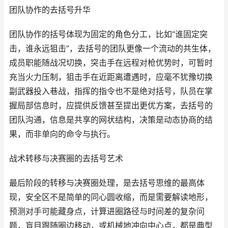
团队协作的去括号升华
团队协作的括号体现为固定的角色分工，比如“谁固定突
击，谁永远狙击”，去括号的团队更像一个流动的共生体，
成员职能随战况切换，突击手在远程对枪优势时，可暂时
充当火力压制，狙击手在近距离遭遇时，应毫不犹豫切换
副武器投入巷战，指挥的指令也不是绝对括号，队员在掌
握局部信息时，应提供反馈甚至提出更优方案，去括号的
团队沟通，信息是共享的网状结构，决策是动态协商的结
果，而非单向的命令与执行。
战术转移与决赛圈的去括号艺术
最后阶段的转移与决赛圈处理，是去括号思维的最高体
现，安全区不是简单的同心圆收缩，而是需要解读地形，
预测对手可能藏身点，计算进圈路径与时间差的复杂问
题，盲目跟随圈边移动，或机械地冲向中心点，都是典型