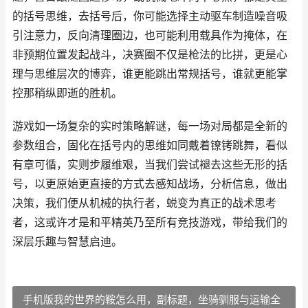
的括号思维，去括号后，你可能选择主动驱车制造噪音吸
引注意力，反向清理圈边，也可能利用载具作为掩体，在
非预期位置发起战斗，决赛圈不仅是枪法的比拼，更是心
理与思维层次的博弈，谁更能跳出常规括号，谁就更能掌
控那稍纵即逝的胜机。
游戏如一场复杂的实时策略解谜，每一场对局都是全新的
参数组合，固化在括号内的思维如同戴着镣铐跳舞，看似
有章可循，实则步履维艰，当我们尝试褪去这些无形的括
号，以更原始更直接的方式去感知战场，分析信息，做出
决策，我们便从机械的执行者，蜕变为真正的战术思考
者，这或许才是和平精英乃至所有竞技游戏，带给我们的
深层乐趣与智慧启迪。
手机版我的世界的鞍怎么用，副标题，坐骑驯服与运输全