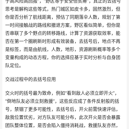
于高风险高回报”，“野区等于安全但贫瘠”，真正的去括号
思考是解构这些等式，热门城区如皮卡多，固然激烈，但
你是否分析了航线距离，预估了同期落伞人数，规划了第
一时间接触战的路线和撤退方案，野区看似简单，但你是
否串联了多个野点的转移路线，计算了资源获取效率，能
否在第一个圈刷新时形成有效装备，去括号后，地点不再
是标签，而是由航线，人数，地形，资源刷新概率等多个
变量构成的动态方程，你的选择应基于实时分析与自身团
队定位。
交战过程中的去括号应用
交火时的括号最为致命，例如“看到敌人必须立即开火”，
“倒地队友必须立刻救援”，这些反应成了条件反射般的括
号，禁锢了更多可能性，去括号后，开火前需快速评估，
敌我位置优劣，对方队友可能分布，此次开火是否会暴露
团队整体位置，是否会陷入僵持消耗战，救援队友亦然，