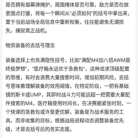
是否拥有烟幕弹掩护，周围掩体是否可靠，敌方是否在故
意围点打援，将每一个瞬间从“必须如何”的括号中拿出来，
置于当前战场全局信息中重新权衡，往往能避免无谓损
失，捕捉真正战机。
物资装备的去括号理念
装备选择上也充满隐性括号，比如“满配M4加八倍AWM是
终极梦想”，“医疗箱永远优于急救包”，这种追求顶级配置
的思维，有时会浪费大量搜索时间，增加前期风险，去括
号意味着理解装备的效用阈值，在特定阶段，一把有基础
镜的斯卡或UMP，其即时战斗力可能远超一把需要大量配
件搜索的M4，医疗箱使用时间长，在决赛圈紧张时刻，一
个快速的急救包或许是更优解，装备是为战术服务的工
具，而非收集的目标，根据战局进程动态调整装备优先
级，才是去括号后的务实态度。