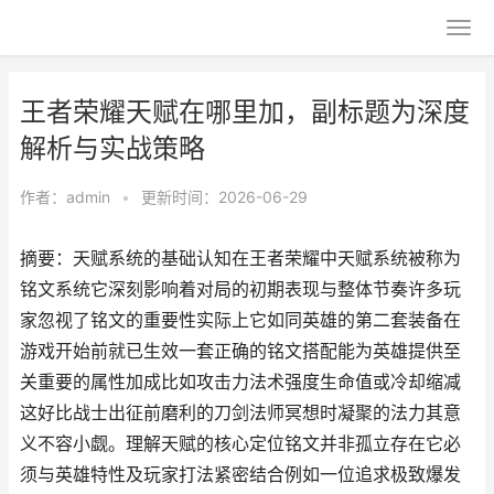
王者荣耀天赋在哪里加，副标题为深度
解析与实战策略
作者：
admin
•
更新时间：2026-06-29
摘要：天赋系统的基础认知在王者荣耀中天赋系统被称为
铭文系统它深刻影响着对局的初期表现与整体节奏许多玩
家忽视了铭文的重要性实际上它如同英雄的第二套装备在
游戏开始前就已生效一套正确的铭文搭配能为英雄提供至
关重要的属性加成比如攻击力法术强度生命值或冷却缩减
这好比战士出征前磨利的刀剑法师冥想时凝聚的法力其意
义不容小觑。理解天赋的核心定位铭文并非孤立存在它必
须与英雄特性及玩家打法紧密结合例如一位追求极致爆发