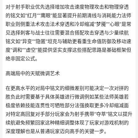
对于射手职业优先选择增加攻击速度物理攻击和物理穿透
的铭文如“红月”“鹰眼”能显著提升前期清线与消耗能力法师
职业则侧重法术攻击法术穿透和冷却缩减“梦魇”“心眼”是常
见选择刺客与战士往往需要混合搭配攻击穿透与少量续航
铭文如“异变”“隐匿”坦克与辅助更看重生命值防御及移动速
度“调和”“虚空”能提供坚实支撑这些搭配思路是基础框架但
绝非固定公式。
高端局中的天赋微调艺术
在更高水平的对局中铭文的细微差别可能决定一次对拼的
胜负此时需要基于具体英雄进行微调例如某些法师英雄若
极度依赖技能连贯性可牺牲部分法强换取更多冷却缩减面
对特定高回复对手部分玩家会为射手携带“夺萃”铭文以提升
续航避免频繁回家这种精细调整体现了玩家对游戏机制的
深度理解也是从普通玩家迈向高手的关键一步。