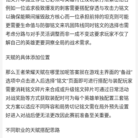
例如一位追求极致爆发的刺客需要搭配穿透与攻击力铭文
以确保能瞬间摧毁敌方核心而一位承担前排的坦克则可能
更需要生命值与防御铭文来巩固阵线同时铭文的选择也需
考虑分路与对手灵活调整而非一成不变这要求玩家不仅了
解自己的英雄更要洞察全局的战术需求。
天赋的具体添加位置
那么王者荣耀天赋在哪里加呢答案就在游戏主界面的“备战”
选项中点击进入后选择“铭文”页面即可进行搭配与装配玩家
需要消耗铭文碎片来合成或升级铭文碎片可通过日常活动
对战奖励等方式获取装配时可为每个英雄单独配置三套铭
文方案以适应不同阵容和局势切记铭文需在局外预先设置
好进入对战后便无法更改因此赛前准备至关重要。
不同职业的天赋搭配思路