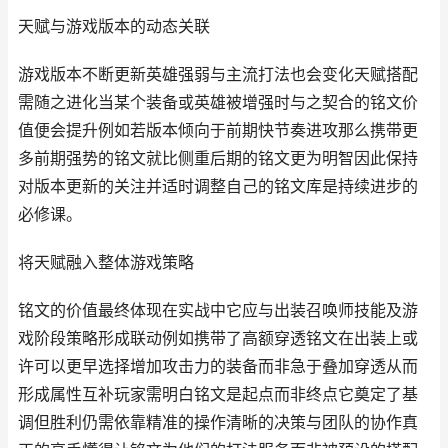
天赋与游戏版本的动态关联
游戏版本不断更新英雄强弱与主流打法也会变化天赋搭配
需随之进化当某个装备或英雄被增强时与之契合的铭文价
值便会提升例如若版本倾向于前期快节奏进攻那么携带更
多前期强势的铭文就比侧重后期的铭文更为明智因此保持
对版本更新的关注并适时调整自己的铭文库是持续进步的
必修课。
将天赋融入整体游戏策略
铭文的价值最终体现在实战中它应与出装召唤师技能及游
戏阶段策略形成联动例如携带了高额穿透铭文在出装上或
许可以更早选择增加攻击力的装备而非急于叠加穿透从而
形成属性互补玩家需明白铭文是起点而非终点它奠定了基
调但胜利仍需依靠精准的操作清晰的决策与团队的协作真