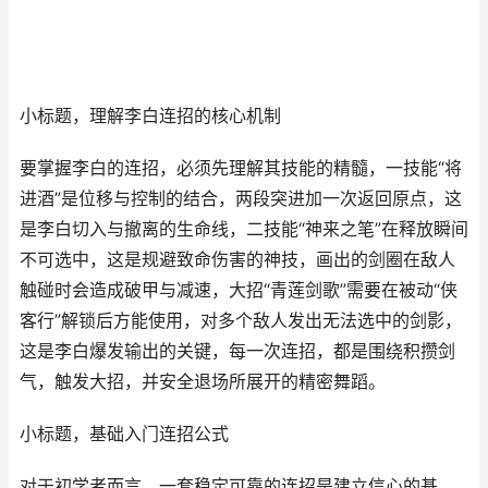
小标题，理解李白连招的核心机制
要掌握李白的连招，必须先理解其技能的精髓，一技能“将
进酒”是位移与控制的结合，两段突进加一次返回原点，这
是李白切入与撤离的生命线，二技能“神来之笔”在释放瞬间
不可选中，这是规避致命伤害的神技，画出的剑圈在敌人
触碰时会造成破甲与减速，大招“青莲剑歌”需要在被动“侠
客行”解锁后方能使用，对多个敌人发出无法选中的剑影，
这是李白爆发输出的关键，每一次连招，都是围绕积攒剑
气，触发大招，并安全退场所展开的精密舞蹈。
小标题，基础入门连招公式
对于初学者而言，一套稳定可靠的连招是建立信心的基