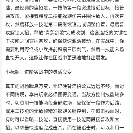
础，最经典的连招是，一技能第一段突进接近目标，接普
通攻击，紧接着释放二技能躲避伤害并圈住敌人，再次普
攻，然后释放一技能第二段继续追击或调整位置，最后普
攻解锁大招，释放“青莲剑歌”完成收割，这套连招的关键在
于技能之间穿插普攻，确保快速激活被动，在实战中，你
需要利用野怪或小兵提前积攒三层剑气，然后一技能入场
直接开大，这能让你在团战中更迅速地打出爆发。
小标题，进阶实战中的灵活应变
真正的战场瞬息万变，死记硬背连招公式远远不够，面对
不同情境，李白玩家必须懂得变通，当敌方控制技能较多
时，切忌用一技能两段全部进场，应保留一段作为后路，
或用二技能的无敌帧精准躲避关键控制，在追击残血时，
有时可以省略二技能，直接使用一技能两段接普攻和大
招，以求最快速度完成击杀，而在被追击时，可以利用一