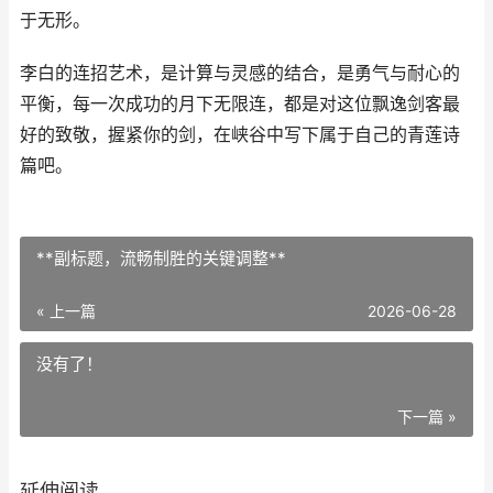
于无形。
李白的连招艺术，是计算与灵感的结合，是勇气与耐心的
平衡，每一次成功的月下无限连，都是对这位飘逸剑客最
好的致敬，握紧你的剑，在峡谷中写下属于自己的青莲诗
篇吧。
**副标题，流畅制胜的关键调整**
« 上一篇
2026-06-28
没有了！
下一篇 »
延伸阅读