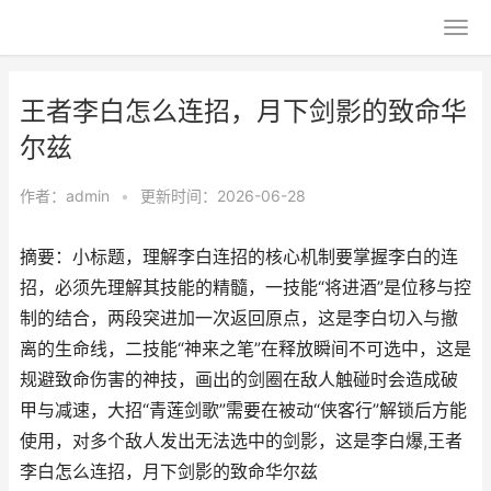
王者李白怎么连招，月下剑影的致命华
尔兹
作者：
admin
•
更新时间：2026-06-28
摘要：小标题，理解李白连招的核心机制要掌握李白的连
招，必须先理解其技能的精髓，一技能“将进酒”是位移与控
制的结合，两段突进加一次返回原点，这是李白切入与撤
离的生命线，二技能“神来之笔”在释放瞬间不可选中，这是
规避致命伤害的神技，画出的剑圈在敌人触碰时会造成破
甲与减速，大招“青莲剑歌”需要在被动“侠客行”解锁后方能
使用，对多个敌人发出无法选中的剑影，这是李白爆,王者
李白怎么连招，月下剑影的致命华尔兹