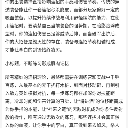
你的出装选择直接影响连招的手感和伤害节奏，传统的穿
透装备能让你一套连招秒杀脆皮，而部分玩家偏好一定的
吸血装备，以提升持续作战与利用野怪续航的能力，在使
用连招时，要清楚自己当前装备的强势期，在暗影战斧成
型时，你的连招伤害已足够威胁后排，而当破军出炉后，
你的大招便是毁灭性的存在，装备与连招节奏相辅相成，
才能让李白的剑锋始终凌厉。
小标题，不断练习形成肌肉记忆
所有精妙的连招理论，最终都需要在训练营和实战中千锤
百炼，从最基本的无干扰打木桩，到面对移动靶，再到引
入敌方英雄模拟对抗，每一步练习都在加深你对技能距
离，冷却时间和伤害计算的直觉，让“将进酒”的位移距离成
为你手指的本能，让“神来之笔”的无敌时机成为你条件反射
般的操作，唯有通过无数次的练习，那些连招才会真正融
入你的血液，让你手中的李白，真正做到来去如风，杀人