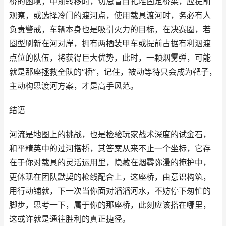
桥的困境，中期转移时，切忌盲目扎堆固定桥梁，应提前
观察，或选择冷门的渡河点，使用载具渡河时，务必有人
负责警戒，车辆本身也是吸引火力的目标，在决赛圈，若
圈型刷新在河对岸，拥有两栖装甲车或提前占据有利泅渡
点位的队伍，将获得巨大优势，此时，一颗烟雾弹，可能
就是那座拯救全队的“桥”，记住，被动等待只会成为靶子，
主动构思渡河方案，才是高手风范。
结语
河流是地图上的挑战，也是检验玩家战术深度的试金石，
和平精英中的过河搭桥，其答案从来不止一个坐标，它存
在于你对载具的灵活运用里，隐藏在烟雾弥漫的掩护中，
更体现在团队默契的枪线配合上，这座桥，由意识构筑，
用行动铺就，下一次当你面对滔滔河水，不妨停下匆忙的
脚步，思考一下，属于你的那座桥，此刻应该搭在哪里，
这或许就是通往胜利的真正捷径。