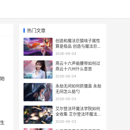
热门文章
创造和魔法巨猿啥子属性
算是极品 创造与魔法巨猿
和谁合
2026-06-04
燕云十六声偷腰带如何过
燕云十六州什么意思
2026-06-04
初始
永劫无间如何抓僵直 永劫
无间怎么掂勺
2026-06-03
艾尔登法环魔法学院如何
全收集 艾尔登法环魔法师
塔的小岛三只睿智兽物
2026-06-03
应生