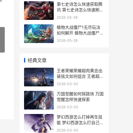
第七史诗怎么快速获取腾
讯 第七史诗怎么快速刷好
感度
2026-05-28
植物大战僵尸1无尽玩法
如何解开 植物大战僵尸1
经典版
2026-05-28
»
经典文章
王者荣耀荣耀超肉黄忠出
装铭文如何组合 王者超级
荣耀笔趣阁
2026-03-05
万国觉醒如何探路快 万国
觉醒怎样快速探索
2026-03-05
梦幻西游怎么打掉再生技
能 梦幻西游怎么打自己队
友
2026-03-05