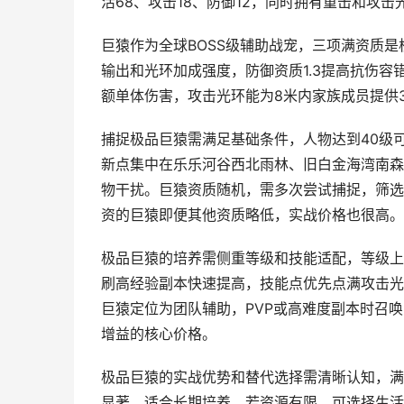
活68、攻击18、防御12，同时拥有重击和攻
巨猿作为全球BOSS级辅助战宠，三项满资质是
输出和光环加成强度，防御资质1.3提高抗伤
额单体伤害，攻击光环能为8米内家族成员提供
捕捉极品巨猿需满足基础条件，人物达到40级
新点集中在乐乐河谷西北雨林、旧白金海湾南森
物干扰。巨猿资质随机，需多次尝试捕捉，筛选
资的巨猿即便其他资质略低，实战价格也很高。
极品巨猿的培养需侧重等级和技能适配，等级上
刷高经验副本快速提高，技能点优先点满攻击光
巨猿定位为团队辅助，PVP或高难度副本时召
增益的核心价格。
极品巨猿的实战优势和替代选择需清晰认知，满
显著，适合长期培养。若资源有限，可选择生活资质