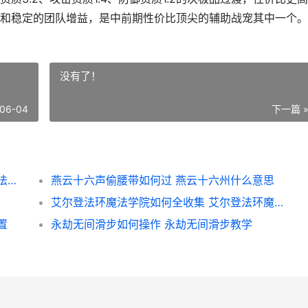
和稳定的团队增益，是中前期性价比顶尖的辅助战宠其中一个。
没有了！
06-04
下一篇 
创造和魔法巨猿啥子属性算是极品 创造与魔法巨猿和谁合
燕云十六声偷腰带如何过 燕云十六州什么意思
艾尔登法环魔法学院如何全收集 艾尔登法环魔法师塔的小岛三只睿智兽物
置
永劫无间滑步如何操作 永劫无间滑步教学