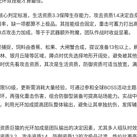
击光环双技能才算最佳。
核心判定标准，生活资质3.3保障生存能力，攻击资质1.4决定自
容错率，缺一项都算不上极品。其技能组合固定，重击可蓄力打出
3点攻击力加成，等于于武器额外附魔，团队作战时收益显著。
可捕捉，饲料由香蕉、松果、大闸蟹合成，提议准备13包以上，
林、银月丘陵等区域，蹲点时优先选择地形开阔处，避免被其他
时优先看攻击资质，其次是生活资质，防御资质可适当放宽，满
限50级，更新需消耗大量经验，可通过参和全球BOSS活动主题
环，再强化重击伤害，组合防御型装备可提高站场能力。实战中
唤，利用光环加成提高团队整体输出，避免让其单独抗伤，发挥辅
资质巨猿的光环加成是团队输出的决定因素，尤其多人组队时效
3.2、攻击资质1.4、防御资质1.2的次极品过渡，性价比更