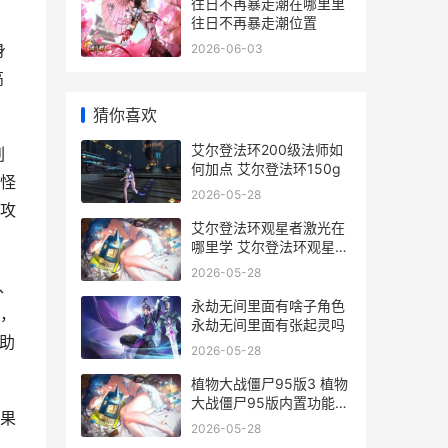
往日不再暴走潮在哪里里
往日不再暴走潮位置
身
2026-06-03
高
猜你喜欢
艾尔登法环200级法师如
刷
何加点 艾尔登法环150g
怪
2026-05-28
攻
艾尔登法环观星者激光在
哪里学 艾尔登法环观星废
墟封印
2026-05-28
、
永劫无间里面有啥子角色
，
永劫无间里面有张起灵吗
助
2026-05-28
植物大战僵尸95版3 植物
大战僵尸95版内置功能菜
果
单
2026-05-28
高。