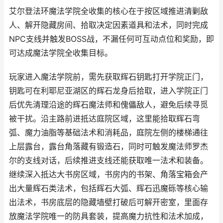
艾尔登法环魔法学院全收集的核心在于按区域推进清剿敌
人、解开隐藏房间、拾取决定因素道具和法术，同时完成
NPC支线并触发BOSS战，不漏任何可互动点位和奖励，即
可达成魔法学院全收集目标。
玩家进入魔法学院前，需先获取辉石钥匙打开学院正门，
钥匙可在利耶尼亚湖区的辉石龙身后拾取，进入学院正门
后优先清理沿途的辉石魔法师和傀儡敌人，避免后续寻觅
被干扰。沿主路前进抵达庭院区域，这里能拾取辉石弯
弧、魔力油脂等基础法术和消耗品，庭院左侧的楼梯通往
上层露台，露台角落藏有锻造石，同时可触发魔法师罗杰
尔的支线对话，后续推进支线还能获取唯一法术和装备。
继续深入抵达大书房区域，书房内的书架、角落宝箱会产
出大量辉石类法术，包括辉石大弧、辉石迅魔砾等核心输
出法术，书房底层的隐藏墙壁打破后可解开密室，里面存
放魔法学院唯一的防具套装，提高魔力抗性和法术加成，