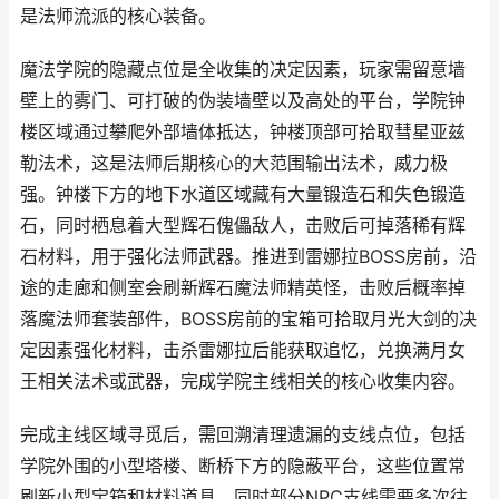
是法师流派的核心装备。
魔法学院的隐藏点位是全收集的决定因素，玩家需留意墙
壁上的雾门、可打破的伪装墙壁以及高处的平台，学院钟
楼区域通过攀爬外部墙体抵达，钟楼顶部可拾取彗星亚兹
勒法术，这是法师后期核心的大范围输出法术，威力极
强。钟楼下方的地下水道区域藏有大量锻造石和失色锻造
石，同时栖息着大型辉石傀儡敌人，击败后可掉落稀有辉
石材料，用于强化法师武器。推进到雷娜拉BOSS房前，沿
途的走廊和侧室会刷新辉石魔法师精英怪，击败后概率掉
落魔法师套装部件，BOSS房前的宝箱可拾取月光大剑的决
定因素强化材料，击杀雷娜拉后能获取追忆，兑换满月女
王相关法术或武器，完成学院主线相关的核心收集内容。
完成主线区域寻觅后，需回溯清理遗漏的支线点位，包括
学院外围的小型塔楼、断桥下方的隐蔽平台，这些位置常
刷新小型宝箱和材料道具，同时部分NPC支线需要多次往