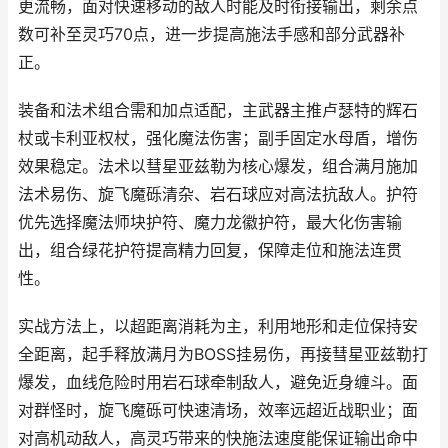
更流畅，面对快速移动的敌人时能及时衔接输出，剩余点
数可补至灵巧70点，进一步提高施法手感和部分武器补
正。
装备和法术组合需和加点适配，主武器主推卢瑟特的辉石
杖或卡利亚权杖，强化魔法伤害；副手固定水母盾，增伤
效果稳定。法术以彗星亚兹勒为核心爆发，组合满月施加
法术易伤、旋飞魔砾清杂、岩石球应对高法抗敌人。护符
优先选择魔法师块护符、魔力龙徽护符，最大化伤害输
出，组合绿花护符提高精力回复，保障走位和施法连贯
性。
实战方法上，以超距离消耗为主，利用地形和走位保持安
全距离，起手释放满月为BOSS挂易伤，再接彗星亚兹勒打
爆发，血线危险时用岩石球牵制敌人，避免近身缠斗。面
对群怪时，旋飞魔砾可快速清场，效率远超近战职业；面
对高机动敌人，高灵巧带来的快施法速度能保证输出命中