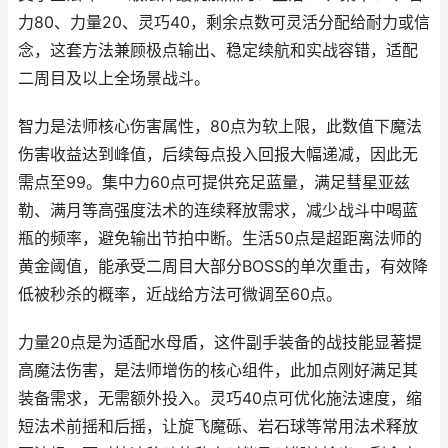
力80、力量20、灵巧40，剩余点数可灵活分配给耐力或信
念，这套方法兼顾极点输出、稳定续航和实战容错，适配
二周目及以上全场景战斗。
智力是法师核心伤害属性，80点为软上限，此数值下魔法
伤害收益达到峰值，后续每点投入回报大幅递减，因此无
需点至99。集中力60点可提供充足蓝量，满足彗星亚兹
勒、满月等高强度法术的连续释放需求，减少战斗中喝蓝
瓶的频率，避免输出节拍中断。生活50点是超距离法师的
黄金阈值，能承受二周目大部分BOSS的单次重击，有效降
低被秒杀的概率，近战给方法可微调至60点。
力量20点是为适配水母盾，这件副手装备的战技能显著提
高魔法伤害，是法师增伤的核心组件，此加点刚好满足其
装备需求，无需额外投入。灵巧40点可优化施法速度，缩
短法术前摇和后摇，让旋飞魔砾、岩石球等常用法术释放