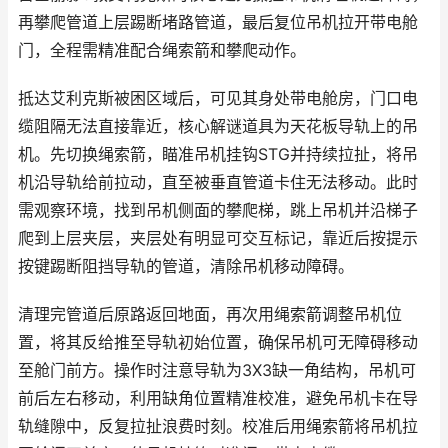
再攀爬管道上层踢断堵路管道，最后复位吊机拉开带电舱
门，全程需精准配合绳索箭和攀爬动作。
抵达艾利克斯被困区域后，可见其身处带电舱房，门口电
缆阻隔无法直接靠近，核心解谜道具为天花板导轨上的吊
机。先切换绳索箭，瞄准吊机挂钩STG并持续拉扯，将吊
机沿导轨给前拉动，直至被垂直管道卡住无法移动。此时
需观察环境，找到吊机侧面的攀爬梯，跳上吊机并沿梯子
爬到上层夹层，夹层处有明显可交互标记，靠近后按提示
按键踢断阻挡导轨的管道，清除吊机移动障碍。
清理完管道后原路返回地面，再次用绳索箭调整吊机位
置，将其反给推至导轨初始位置，确保吊机可无障碍移动
至舱门前方。操作时注意导轨为3X3缺一角结构，吊机可
前后左右移动，利用缺角位置精准校准，避免吊机卡在导
轨缝隙中，反复拉扯浪费时刻。校准后用绳索箭将吊机拉