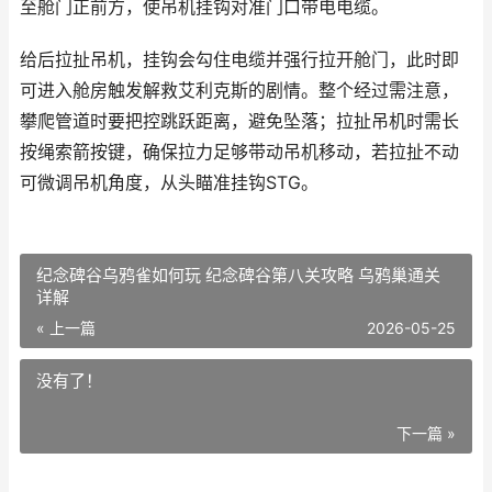
至舱门正前方，使吊机挂钩对准门口带电电缆。
给后拉扯吊机，挂钩会勾住电缆并强行拉开舱门，此时即
可进入舱房触发解救艾利克斯的剧情。整个经过需注意，
攀爬管道时要把控跳跃距离，避免坠落；拉扯吊机时需长
按绳索箭按键，确保拉力足够带动吊机移动，若拉扯不动
可微调吊机角度，从头瞄准挂钩STG。
纪念碑谷乌鸦雀如何玩 纪念碑谷第八关攻略 乌鸦巢通关
详解
« 上一篇
2026-05-25
没有了！
下一篇 »