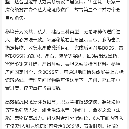
整，适合固定车队或高阶玩家冲层运用。需注意，玩家一
次仅能放置壹个私人秘境传送门，放置第二个时前壹个会
自动消失。
秘境分为公共、私人、挑战三种类型，无论哪种传送门进
入，核心方法一致。每层秘境右上角显示目标，多为击杀
指定怪物、收集水晶或激活巨石，完成后可召唤BOSS，击
败BOSS掉落旗帜、晶石、装备等奖励，每3层出现黑箱，
需暗影钥匙开始，产出月魂、泰坦之魂等稀有材料。秘境
房间固定14个，含BOSS房，可通过地面箭头或屏幕上方标
识辨路线，清理房间怪物后可传送至下一房间，死亡不重
置进度，仅需重打当前层数。
高效挑战秘境需注意细节，职业主推爆破游侠、寒冰法师
等输出强势人物，组合活泼水壶（物理）、翡翠之歌（法
系）宠物提高战力。组队时合理分配站位，6人下面内容队
伍仅需1人到达祭坛即可激活BOSS战，节省时刻。提前准