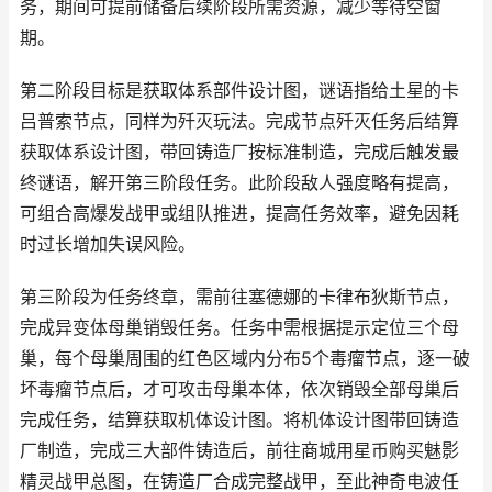
务，期间可提前储备后续阶段所需资源，减少等待空窗
期。
第二阶段目标是获取体系部件设计图，谜语指给土星的卡
吕普索节点，同样为歼灭玩法。完成节点歼灭任务后结算
获取体系设计图，带回铸造厂按标准制造，完成后触发最
终谜语，解开第三阶段任务。此阶段敌人强度略有提高，
可组合高爆发战甲或组队推进，提高任务效率，避免因耗
时过长增加失误风险。
第三阶段为任务终章，需前往塞德娜的卡律布狄斯节点，
完成异变体母巢销毁任务。任务中需根据提示定位三个母
巢，每个母巢周围的红色区域内分布5个毒瘤节点，逐一破
坏毒瘤节点后，才可攻击母巢本体，依次销毁全部母巢后
完成任务，结算获取机体设计图。将机体设计图带回铸造
厂制造，完成三大部件铸造后，前往商城用星币购买魅影
精灵战甲总图，在铸造厂合成完整战甲，至此神奇电波任