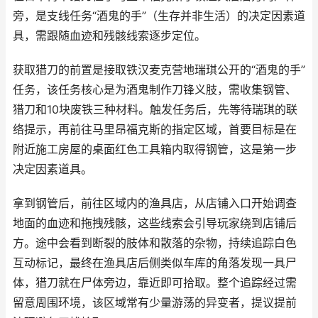
旁，是支线任务“酒鬼的手”（生存并非生活）的决定因素道
具，需跟随血迹和残骸线索逐步定位。
获取猎刀的前置是接取铁汉麦克营地瑞琪公开的“酒鬼的手”
任务，该任务核心是为酒鬼制作刀锋义肢，需收集钢管、
猎刀和10块废铁三种材料。触发任务后，先等待瑞琪的联
络提示，再前往马里昂福克斯的指定区域，首要目标是在
附近施工房屋的桌面红色工具箱内取得钢管，这是第一步
决定因素道具。
拿到钢管后，前往区域内的渔具店，从店铺入口开始调查
地面的血迹和拖拽残骸，这些线索会引导玩家绕到店铺后
方。途中会看到断裂的肢体和散落的杂物，持续追踪白色
互动标记，最终在渔具店后侧类似车库的角落发现一具尸
体，猎刀就在尸体旁边，靠近即可拾取。整个追踪经过需
留意周围环境，该区域常有少量游荡的异变者，提议提前