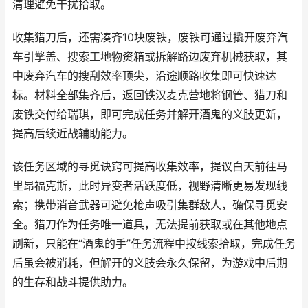
清理避免干扰拾取。
收集猎刀后，还需凑齐10块废铁，废铁可通过撬开废弃汽
车引擎盖、搜索工地物资箱或拆解路边废弃机械获取，其
中废弃汽车的搜刮效率顶尖，沿途顺路收集即可快速达
标。材料全部集齐后，返回铁汉麦克营地将钢管、猎刀和
废铁交付给瑞琪，即可完成任务并解开酒鬼的义肢更新，
提高后续近战辅助能力。
该任务区域的寻觅诀窍可提高收集效率，提议白天前往马
里昂福克斯，此时异变者活跃度低，视野清晰更易发现线
索；携带消音武器可避免枪声吸引集群敌人，确保寻觅安
全。猎刀作为任务唯一道具，无法提前获取或在其他地点
刷新，只能在“酒鬼的手”任务流程中按线索拾取，完成任务
后虽会被消耗，但解开的义肢会永久保留，为游戏中后期
的生存和战斗提供助力。