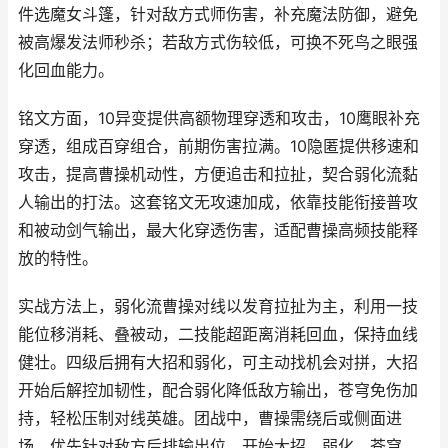
件选魔女斗篷，针对敌方式师伤害，补充魔法防御，避免
被高爆发法师秒杀；若敌方式伤较低，可换不死鸟之眼强
化回血能力。
铭文方面，10异变提供高额物理穿透和攻击，10鹰眼补充
穿透，组成百穿组合，前期伤害拉满。10隐匿提供移速和
攻击，提高曹操机动性，方便追击和拉扯，契合弱化流黏
人输出的打法。这套铭文无攻速加成，依靠技能衔接普攻
和被动剑气输出，最大化穿透伤害，适配曹操高频技能释
放的特性。
实战方法上，弱化流曹操对线以发育拉扯为主，利用一技
能位移消耗、叠被动，二技能超距离消耗回血，保持血线
健壮。四级后拥有大招和弱化，可主动找机会对拼，大招
开始后解控加韧性，配合弱化降低敌方输出，苍穹免伤加
持，轻松压制对线英雄。团战中，曹操需绕后或侧面进
场，优先针对敌方后排输出位，开始大招、弱化、苍穹，