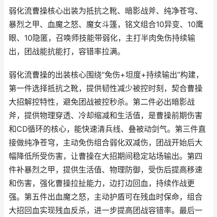
弱化流曹操核心出装为抵抗之靴、暗影战斧、纯净苍穹、
暴烈之甲、血魔之怒、魔女斗篷，铭文组合10异变、10鹰
眼、10隐匿，召唤师技能带弱化，主打半肉免伤持续输
出，团战能抗能打，容错率拉满。
弱化流曹操的出装核心围绕“免伤+坦度+持续输出”构建，
第一件选择抵抗之靴，提供韧性减少被控时刻，契合曹操
大招解控特性，避免团战被控秒杀。第二件必出暗影战
斧，提供物理穿透、冷却缩减和生活值，是曹操前期伤害
和CD循环的核心，能快速清兵线、叠被动剑气。第三件直
接做纯净苍穹，主动免伤组合弱化双减伤，团战开始后大
幅降低所受伤害，让曹操在大招期间稳定站场输出。第四
件补暴烈之甲，提供生活值、物理防御，受伤后提高移速
和伤害，强化曹操拉扯能力，边打边回血，持续作战更
强。第五件出血魔之怒，主动护盾可在残血时保命，组合
大招回血实现残血反杀，进一步提高团战容错率。最后一