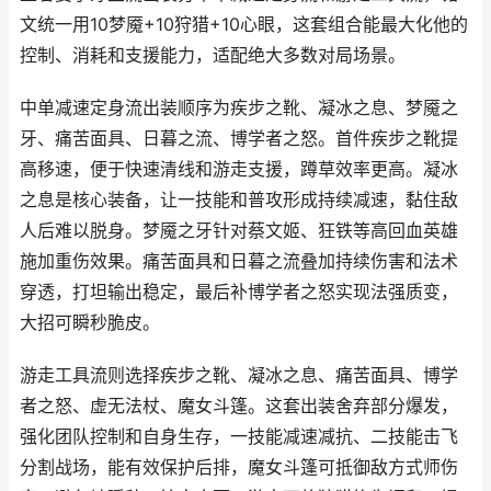
文统一用10梦魇+10狩猎+10心眼，这套组合能最大化他的
控制、消耗和支援能力，适配绝大多数对局场景。
中单减速定身流出装顺序为疾步之靴、凝冰之息、梦魇之
牙、痛苦面具、日暮之流、博学者之怒。首件疾步之靴提
高移速，便于快速清线和游走支援，蹲草效率更高。凝冰
之息是核心装备，让一技能和普攻形成持续减速，黏住敌
人后难以脱身。梦魇之牙针对蔡文姬、狂铁等高回血英雄
施加重伤效果。痛苦面具和日暮之流叠加持续伤害和法术
穿透，打坦输出稳定，最后补博学者之怒实现法强质变，
大招可瞬秒脆皮。
游走工具流则选择疾步之靴、凝冰之息、痛苦面具、博学
者之怒、虚无法杖、魔女斗篷。这套出装舍弃部分爆发，
强化团队控制和自身生存，一技能减速减抗、二技能击飞
分割战场，能有效保护后排，魔女斗篷可抵御敌方式师伤