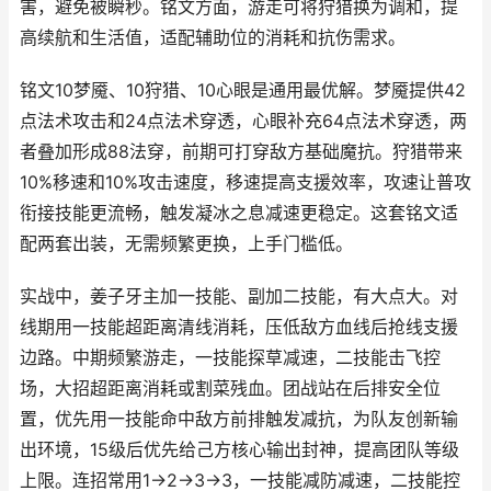
害，避免被瞬秒。铭文方面，游走可将狩猎换为调和，提
高续航和生活值，适配辅助位的消耗和抗伤需求。
铭文10梦魇、10狩猎、10心眼是通用最优解。梦魇提供42
点法术攻击和24点法术穿透，心眼补充64点法术穿透，两
者叠加形成88法穿，前期可打穿敌方基础魔抗。狩猎带来
10%移速和10%攻击速度，移速提高支援效率，攻速让普攻
衔接技能更流畅，触发凝冰之息减速更稳定。这套铭文适
配两套出装，无需频繁更换，上手门槛低。
实战中，姜子牙主加一技能、副加二技能，有大点大。对
线期用一技能超距离清线消耗，压低敌方血线后抢线支援
边路。中期频繁游走，一技能探草减速，二技能击飞控
场，大招超距离消耗或割菜残血。团战站在后排安全位
置，优先用一技能命中敌方前排触发减抗，为队友创新输
出环境，15级后优先给己方核心输出封神，提高团队等级
上限。连招常用1→2→3→3，一技能减防减速，二技能控