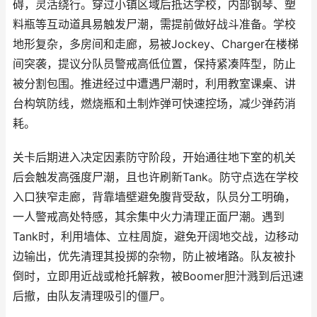
碍，灵活绕行。穿过小镇区域后抵达学校，内部钢琴、塑
料瓶等互动道具易触发尸潮，需提前做好战斗准备。学校
地形复杂，多房间和走廊，易被Jockey、Charger在楼梯
间突袭，提议分队员警戒高低位置，保持紧凑阵型，防止
被分割包围。推进经过中遭遇尸潮时，利用教室课桌、讲
台构筑防线，燃烧瓶和土制炸弹可快速控场，减少弹药消
耗。
关卡后期进入决定因素防守阶段，开始通往地下室的机关
后会触发高强度尸潮，且也许刷新Tank。防守点选在学校
入口狭窄走廊，背靠墙壁避免腹背受敌，队员分工明确，
一人警戒高处特感，其余集中火力清理正面尸潮。遇到
Tank时，利用墙体、立柱周旋，避免开阔地交战，边移动
边输出，优先清理其投掷的杂物，防止被堵路。队友被扑
倒时，立即用近战或枪托解救，被Boomer胆汁溅到后迅速
后撤，由队友清理吸引的僵尸。