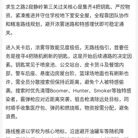
求生之路2寂静岭第三关过关核心是集齐4把钥匙、严控物
资、紧凑推进并守住学校地下室安全屋，全程靠团队协作
和精准路线规划，避开浓雾迷路和特感埋伏即可稳定通
关。
进入关卡后，浓雾导致能见度极低，无路线指引，首要任
务是搜寻4把随机刷新的钥匙，这是开始后续通路的决定因
素。钥匙常见于喷泉池、公交站台、皮卡货斗及餐馆内
部，警车后座、悬崖边房屋台阶、篮球场地面也有刷新也
许，需全员分散搜索但保持近距离，避免个人被特感偷
袭。搜索时优先清理Boomer、Hunter、Smoker等独特感
染者，霰弹枪应对近距离突袭，狙击枪清除远处目标，同
时顺手收集医疗包、弹药和燃烧瓶，物资按需分配，避免
浪费。
路线推进以学校为核心地标，沿途避开油罐车等随机障