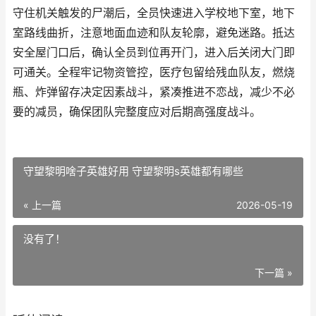
守住机关触发的尸潮后，全员快速进入学校地下室，地下
室路线曲折，注意地面血迹和队友轮廓，避免迷路。抵达
安全屋门口后，确认全员到位再开门，进入后关闭大门即
可通关。全程牢记物资管控，医疗包留给残血队友，燃烧
瓶、炸弹留存决定因素战斗，紧凑推进不恋战，减少不必
要的减员，确保团队完整度应对后期高强度战斗。
守望黎明啥子英雄好用 守望黎明s英雄都有哪些
« 上一篇
2026-05-19
没有了！
下一篇 »