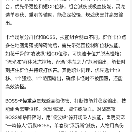
合，优先带强控和短CD位移，组合减伤或吸血技能，灵宠
选单春秋、重明等辅助，能稳定控怪、规避伤害并高效输
出。
卡怪场景分群怪和BOSS，技能组合侧重不同。群怪卡位点
多在地图角落或障碍物后，需先带范围控制和位移技能。
如花千骨的“凌波纵”短CD位移，可快速卡位并脱离怪堆；
“流光冻”群体冰冻控场，配合“洪荒之力”范围输出，能长时
刻控住群怪并持续打伤害。其他职业同理，优先选1个位
移、1个强控、1个范围输出，确保卡怪时不被围殴，还能
高效清怪。
BOSS卡怪重点是规避高额伤害、打断技能并稳定输出，技
能组合需带位移、沉默/眩晕、减伤或吸血。对战高攻
BOSS如杀阡陌时，用“凌波纵”躲开场吸人技能，重明灵宠
“一鸣惊人”沉默BOSS，单春秋“浮沉断”减伤，人物用高伤