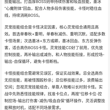
技能输出。打血厚BOSS则带持续伤害和吸血技能，墨冰
“心魔附体”回血，配合人物多段伤害技能，卡怪时稳住血
线，持续消耗BOSS。
灵宠技能组合是卡怪决定因素，核心灵宠组合通用且高
效。首选单春秋+重明，单春秋减伤、重明沉默，适配多数
卡怪场景；次选墨冰+东方彧卿，墨冰回血、东方反弹伤
害，适合高伤BOSS卡怪。灵宠技能CD好了就用，优先放
控制技能，再补输出或减伤，和人物技能衔接，形成控场-
输出-自保循环，避免卡怪断档。
卡怪技能组合需避常见误区，保证实战效果。忌全选高伤
无控技能，易被怪围殴秒杀；忌位移技能过多，浪费输出
空间；忽视灵宠技能组合，单靠人物难以长时刻卡怪。实
战中先熟悉怪技能规律，找准卡位点，再按“位移卡位-控
制控场-输出打伤害-减伤/吸血自保”循环操作，灵活调整技
能释放时机，适配不同场景需求。