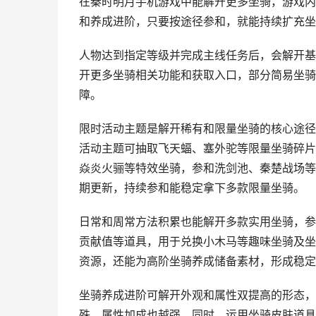
在秦时明月手机游戏中能解开更多坐骑，游戏内
和养成进阶，只要按途径参和，就能持续扩充坐
人物达到指定等级并完成主线任务后，会解开基
开更多坐骑相关功能和获取入口，部分简易坐骑
障。
限时活动主题是解开稀有和限量坐骑的核心途径
活动主题可抽取飞天蝠、塞外驼等限量坐骑碎片
焱炎火骊等特效坐骑，参和洗剑池、秦楚战场等
期更新，持续参和能稳定拿下多款限量坐骑。
日常和周常方法积累也能解开多款实用坐骑，参
贡献值等道具，用于兑换小木马等趣味坐骑及坐
资源，还能为高阶坐骑养成储备素材，形成稳定
坐骑养成进阶可解开外观和属性双提高的形态，
殊，属性加成也越强。同时，运用坐骑皮肤道具