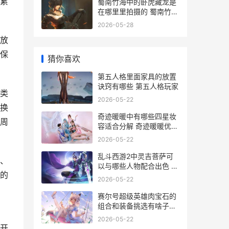
累
蜀南竹海中的卧虎藏龙是
在哪里里拍摄的 蜀南竹海
的特点是什么
2026-05-28
放
保
猜你喜欢
第五人格里面家具的放置
诀窍有哪些 第五人格玩家
类
2026-05-22
换
奇迹暖暖中有哪些四星妆
周
容适合分解 奇迹暖暖优秀
攻略
2026-05-22
乱斗西游2中灵吉菩萨可
、
以与哪些人物配合出色 乱
的
斗西游2搭配
2026-05-22
赛尔号超级英雄肉宝石的
组合和装备挑选有啥子关
联 赛尔号超级英雄无限钻
2026-05-22
石版
开