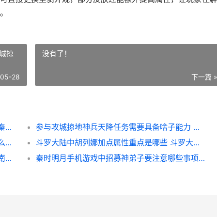
。
城掠
没有了！
-05-28
下一篇 
在秦时明月手机游戏中能否解开更多的坐骑 秦时明月手机壁纸超清4k
参与攻城掠地神兵天降任务需要具备啥子能力 攻城掠地怎么进化成神石?
怎么评定少年三国志武将的实力等级 少年怎么界定
斗罗大陆中胡列娜加点属性重点是哪些 斗罗大陆中胡列娜最后咋样了
蜀南竹海中的卧虎藏龙是在哪里里拍摄的 蜀南竹海的特点是什么
秦时明月手机游戏中招募神弟子要注意哪些事项 秦时明月手游官方版