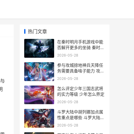
热门文章
在秦时明月手机游戏中能
否解开更多的坐骑 秦时明
月手机壁纸超清4k
2026-05-28
参与攻城掠地神兵天降任
务需要具备啥子能力 攻城
掠地怎么进化成神石?
2026-05-28
与
怎么评定少年三国志武将
明
的实力等级 少年怎么界定
2026-05-28
斗罗大陆中胡列娜加点属
性重点是哪些 斗罗大陆中
胡列娜最后咋样了
2026-05-28