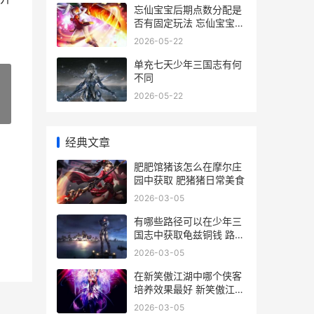
忘仙宝宝后期点数分配是
否有固定玩法 忘仙宝宝怎
么上5天赋的
2026-05-22
单充七天少年三国志有何
不同
2026-05-22
»
经典文章
肥肥馆猪该怎么在摩尔庄
园中获取 肥猪猪日常美食
2026-03-05
有哪些路径可以在少年三
国志中获取龟兹铜钱 路径
有哪几种
2026-03-05
在新笑傲江湖中哪个侠客
培养效果最好 新笑傲江湖
中蒙面人是谁
2026-03-05