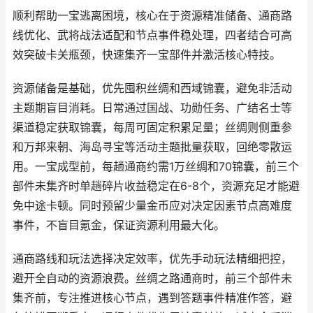
顺利帮助一宝逃离困境，核心在于资源精准储备、通商路
线优化、武将战法适配和节点事件稳处理，四者结合可高
效突破卡关瓶颈，快速集齐一宝部件并激活核心特技。
资源储备是基础，优先囤积丝绸和西域锦囊，避免非活动
主题期盲目消耗。日常通过国战、功勋任务、广结名士等
渠道稳定获取锦囊，每周可固定积累足量；丝绸则侧重参
和万邦来朝、海岛寻宝等活动主题批量获取，回绝零散运
用。一宝成型前，每趟通商约需1万丝绸和70锦囊，前三个
部件未集齐时单趟碎片收益稳定在6-8个，资源充足才能避
免中途卡顿。同时预留少量金币应对决定因素节点高难度
事件，不盲目氪金，保证资源利用最大化。
通商路线和玩法选择决定效率，优先手动玩法精细把控，
避开全自动的资源浪费。丝绸之路通商时，前三个部件未
集齐前，专注推进核心节点，遇到答题事件精准作答，避