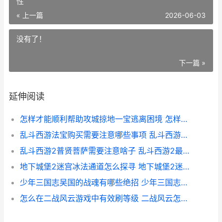
性
« 上一篇
2026-06-03
没有了！
下一篇 »
延伸阅读
怎样才能顺利帮助攻城掠地一宝逃离困境 怎样才能顺利帮助孩子
乱斗西游法宝购买需要注意哪些事项 乱斗西游法宝加成属性
乱斗西游2普贤菩萨需要注意啥子 乱斗西游2最强阵容搭配技巧详细解析
地下城堡2迷宫冰法通道怎么探寻 地下城堡2迷宫蓝图碎片路线
少年三国志吴国的战魂有哪些绝招 少年三国志吴国魂金主将
怎么在二战风云游戏中有效刷等级 二战风云怎么进入战场