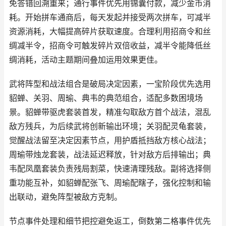
免答错回溯重来；通行事件优先用锦囊付款，减少金币消
耗。开始拼车通商后，每天发起并接受两次拼车，可减半
资源消耗，大幅提高碎片获取速度。合理利用招商令和丝
绸减半令，招商令可触发碎片双倍收益，减半令能降低丝
绸消耗，活动主题期间叠加运用效果更佳。
武将阵型和战法组合是破局决定因素，一宝阶段优先选用
貂蝉、关羽、周瑜、典韦的典范组合，适配多数困境场
景。貂蝉带驱虎套装首发，精准勾取敌方首个战法，混乱
敌方残兵，为后续武将创新输出环境；关羽配灵龟套装，
觉醒战法留至决定因素节点，用护盾抵挡敌方核心战法；
周瑜带烛龙套装，战法延迟释放，针对敌方后排输出；典
韦配凤凰套装负责残局割菜，快速清理残敌。副将选择侧
重功能互补，如貂蝉配张飞、周瑜配瞎子，强化控制和输
出联动，避免阵型被敌方克制。
节点事件处理和细节把控避免返工，倒数第二格事件优先