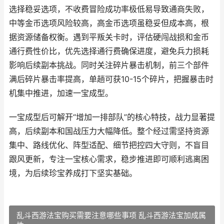
选择稳妥选项，不收费冒险成功率极低易导致通商失败，
中等金币选项风险较高，高金币选项虽稳妥但成本高，根
据资源储备权衡。遇到平叛关卡时，评估硬闯战损和金币
通行费性价比，优先选择通行费确保进度，避免兵力损耗
影响后续副本挑战。同时关注碎片暴击机制，前三个部件
满后碎片暴击率提高，单趟可获10-15个碎片，把握暴击时
机集中推进，加速一宝成型。
一宝成型后可解开“增加一排部队”的核心特技，战力显著提
高，后续副本和国战压力大幅降低。整个经过需坚持资源
集中、路线优化、阵型适配、细节把控四大守则，不盲目
跟风更新，专注一宝核心需求，稳步推进即可顺利逃离困
境，为后续珍宝养成打下坚实基础。
乱斗西游法宝购买需要注意哪些事项 乱斗西游法宝加成属