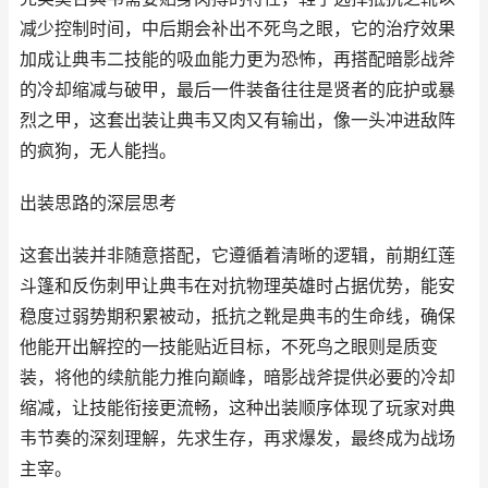
减少控制时间，中后期会补出不死鸟之眼，它的治疗效果
加成让典韦二技能的吸血能力更为恐怖，再搭配暗影战斧
的冷却缩减与破甲，最后一件装备往往是贤者的庇护或暴
烈之甲，这套出装让典韦又肉又有输出，像一头冲进敌阵
的疯狗，无人能挡。
出装思路的深层思考
这套出装并非随意搭配，它遵循着清晰的逻辑，前期红莲
斗篷和反伤刺甲让典韦在对抗物理英雄时占据优势，能安
稳度过弱势期积累被动，抵抗之靴是典韦的生命线，确保
他能开出解控的一技能贴近目标，不死鸟之眼则是质变
装，将他的续航能力推向巅峰，暗影战斧提供必要的冷却
缩减，让技能衔接更流畅，这种出装顺序体现了玩家对典
韦节奏的深刻理解，先求生存，再求爆发，最终成为战场
主宰。