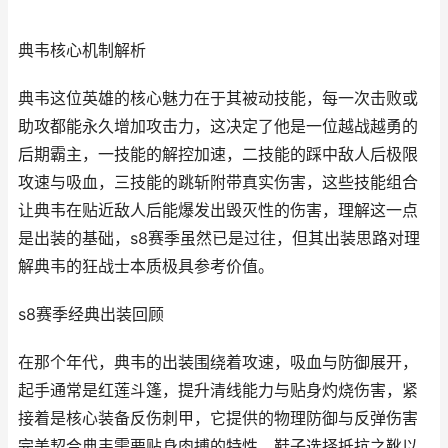
典韦核心机制解析
典韦这位英雄的核心魅力在于其被动技能，每一次击败或
助攻都能永久增加攻击力，这决定了他是一位越战越勇的
后期霸主，一技能的解控加速，二技能的踩中敌人后极限
攻速与吸血，三技能的跳斩附带真实伤害，这些技能组合
让典韦在贴近敌人后能爆发出毁灭性的伤害，理解这一点
是出装的基础，s8赛季虽然已是过往，但其出装思路对理
解典韦的狂战士本质极具参考价值。
s8赛季经典出装回顾
在那个年代，典韦的出装围绕着攻速，吸血与防御展开，
起手通常是红莲斗篷，提升清线能力与贴身灼烧伤害，紧
接着是核心装备反伤刺甲，它提供的物理防御与反弹伤害
完美契合典韦需要贴身肉搏的特性，鞋子选择抵抗之靴以