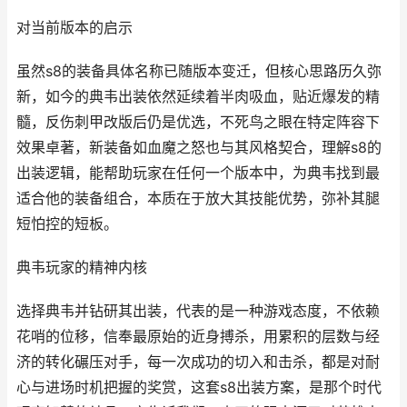
对当前版本的启示
虽然s8的装备具体名称已随版本变迁，但核心思路历久弥
新，如今的典韦出装依然延续着半肉吸血，贴近爆发的精
髓，反伤刺甲改版后仍是优选，不死鸟之眼在特定阵容下
效果卓著，新装备如血魔之怒也与其风格契合，理解s8的
出装逻辑，能帮助玩家在任何一个版本中，为典韦找到最
适合他的装备组合，本质在于放大其技能优势，弥补其腿
短怕控的短板。
典韦玩家的精神内核
选择典韦并钻研其出装，代表的是一种游戏态度，不依赖
花哨的位移，信奉最原始的近身搏杀，用累积的层数与经
济的转化碾压对手，每一次成功的切入和击杀，都是对耐
心与进场时机把握的奖赏，这套s8出装方案，是那个时代