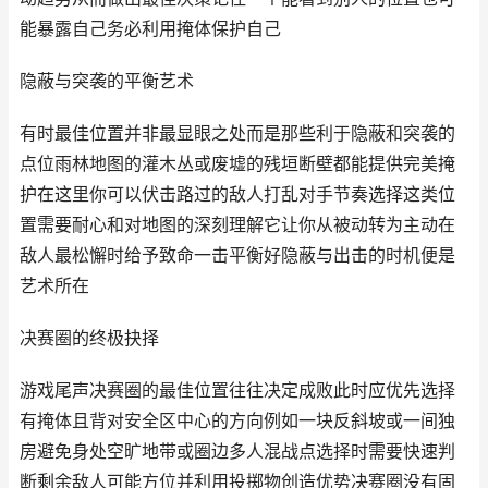
能暴露自己务必利用掩体保护自己
隐蔽与突袭的平衡艺术
有时最佳位置并非最显眼之处而是那些利于隐蔽和突袭的
点位雨林地图的灌木丛或废墟的残垣断壁都能提供完美掩
护在这里你可以伏击路过的敌人打乱对手节奏选择这类位
置需要耐心和对地图的深刻理解它让你从被动转为主动在
敌人最松懈时给予致命一击平衡好隐蔽与出击的时机便是
艺术所在
决赛圈的终极抉择
游戏尾声决赛圈的最佳位置往往决定成败此时应优先选择
有掩体且背对安全区中心的方向例如一块反斜坡或一间独
房避免身处空旷地带或圈边多人混战点选择时需要快速判
断剩余敌人可能方位并利用投掷物创造优势决赛圈没有固