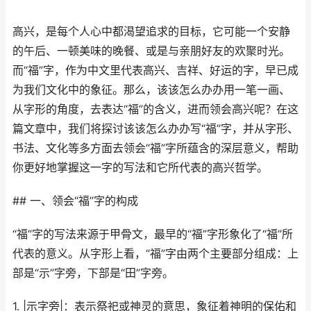
高兴，是每个人心中都渴望追求的目标，它可能一个安静
的午后、一顿美味的晚餐、或是与亲朋好友的欢聚时光。
而“福”字，作为中文里代表高兴、吉祥、好运的字，早已成
为我们文化中的象征。那么，该该怎么办办用一笔一画、
从字形的角度，去表达“福”的含义，进而领会高兴呢？在这
篇文章中，我们将探讨该该怎么办办写“福”字，并从字形、
书法、文化等多方面去领会“福”字所蕴含的深层意义，帮助
你更好地掌握这一字的写法和它所代表的高兴哲学。
## 一、领会“福”字的构成
“福”字的写法来源于甲骨文，最早的“福”字形象化了“福”所
代表的意义。从字形上看，“福”字由两个主要部分组成：上
部是“示”字旁，下部是“田”字旁。
1. |示字旁|：表示祭祀或神灵的意思，象征着神明的保佑和