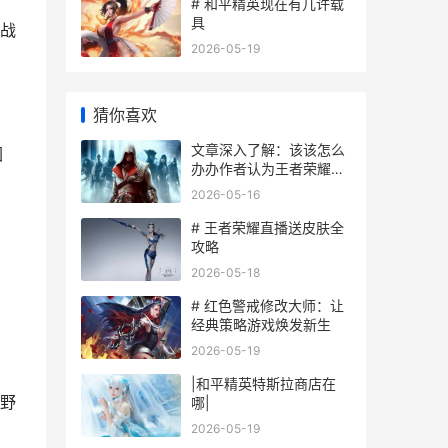
# 和平精英现在有几许载
具
战
2026-05-19
猜你喜欢
文章深入了解：该该怎么
因
办办作者认为王者荣耀这
个游戏里提升段位？
2026-05-16
# 王者荣耀直播送皮肤全
攻略
2026-05-18
# 红色警戒修改大师：让
经典策略游戏焕发新生
2026-05-19
|和平精英特斯拉商店在
野
哪|
2026-05-19