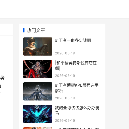
热门文章
# 王者一血多少钱啊
2026-05-19
|和平精英特斯拉商店在
哪|
2026-05-19
势
# 王者荣耀KPL最强选手
血
解析
本
2026-05-19
我的全球该该怎么办办骑
马
2026-05-19