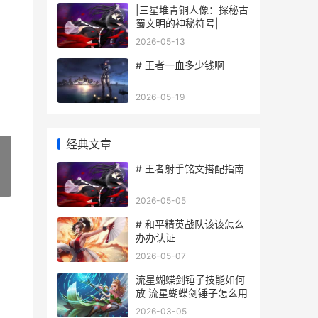
|三星堆青铜人像：探秘古
蜀文明的神秘符号|
2026-05-13
# 王者一血多少钱啊
2026-05-19
经典文章
# 王者射手铭文搭配指南
»
2026-05-05
# 和平精英战队该该怎么
办办认证
2026-05-07
流星蝴蝶剑锤子技能如何
放 流星蝴蝶剑锤子怎么用
2026-03-05