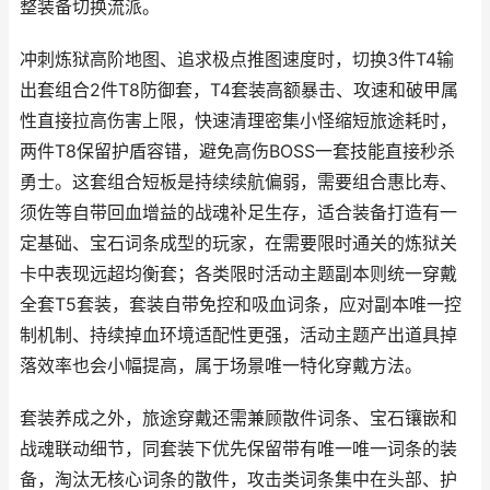
整装备切换流派。
冲刺炼狱高阶地图、追求极点推图速度时，切换3件T4输
出套组合2件T8防御套，T4套装高额暴击、攻速和破甲属
性直接拉高伤害上限，快速清理密集小怪缩短旅途耗时，
两件T8保留护盾容错，避免高伤BOSS一套技能直接秒杀
勇士。这套组合短板是持续续航偏弱，需要组合惠比寿、
须佐等自带回血增益的战魂补足生存，适合装备打造有一
定基础、宝石词条成型的玩家，在需要限时通关的炼狱关
卡中表现远超均衡套；各类限时活动主题副本则统一穿戴
全套T5套装，套装自带免控和吸血词条，应对副本唯一控
制机制、持续掉血环境适配性更强，活动主题产出道具掉
落效率也会小幅提高，属于场景唯一特化穿戴方法。
套装养成之外，旅途穿戴还需兼顾散件词条、宝石镶嵌和
战魂联动细节，同套装下优先保留带有唯一唯一词条的装
备，淘汰无核心词条的散件，攻击类词条集中在头部、护