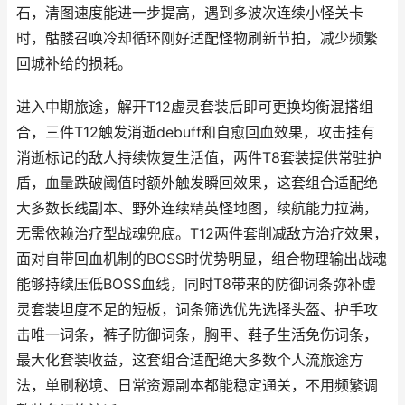
石，清图速度能进一步提高，遇到多波次连续小怪关卡
时，骷髅召唤冷却循环刚好适配怪物刷新节拍，减少频繁
回城补给的损耗。
进入中期旅途，解开T12虚灵套装后即可更换均衡混搭组
合，三件T12触发消逝debuff和自愈回血效果，攻击挂有
消逝标记的敌人持续恢复生活值，两件T8套装提供常驻护
盾，血量跌破阈值时额外触发瞬回效果，这套组合适配绝
大多数长线副本、野外连续精英怪地图，续航能力拉满，
无需依赖治疗型战魂兜底。T12两件套削减敌方治疗效果，
面对自带回血机制的BOSS时优势明显，组合物理输出战魂
能够持续压低BOSS血线，同时T8带来的防御词条弥补虚
灵套装坦度不足的短板，词条筛选优先选择头盔、护手攻
击唯一词条，裤子防御词条，胸甲、鞋子生活免伤词条，
最大化套装收益，这套组合适配绝大多数个人流旅途方
法，单刷秘境、日常资源副本都能稳定通关，不用频繁调