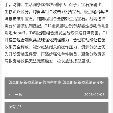
手，防御、生活词条优先堆积胸甲、鞋子，宝石按输出、
生存流派区分，均衡套组合攻击+格挡宝石，极点输出套堆
满暴击破甲宝石，纯肉坦组合全防御生活宝石。战魂选择
需要和套装机制匹配，T12虚灵套组合持续输出战魂持续挂
消逝debuff，T4输出套组合爆发型战魂快速打满伤害，T1
开荒套组合嘲讽类战魂强化聚怪能力，合理联动能让套装
效果完全释放，减少旅途闯关的操作压力，资源分配上优
先升阶套装五件套，再逐步强化单件装备，避免分散资源
导致套装效果无法完整触发，拉长旅途成型周期。
怎么能使新盗墓笔记的伤害更高 怎么能使新盗墓笔记变好
« 上一篇
2026-07-08
没有了！