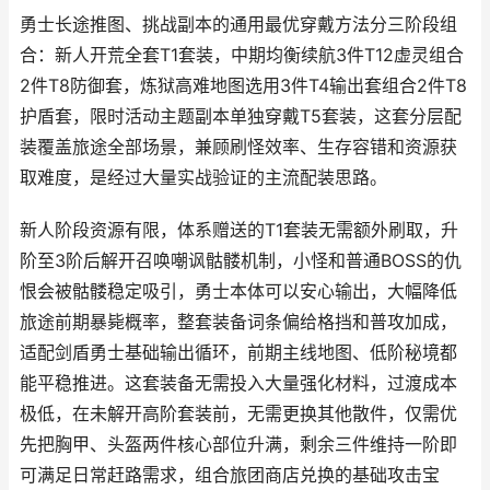
勇士长途推图、挑战副本的通用最优穿戴方法分三阶段组
合：新人开荒全套T1套装，中期均衡续航3件T12虚灵组合
2件T8防御套，炼狱高难地图选用3件T4输出套组合2件T8
护盾套，限时活动主题副本单独穿戴T5套装，这套分层配
装覆盖旅途全部场景，兼顾刷怪效率、生存容错和资源获
取难度，是经过大量实战验证的主流配装思路。
新人阶段资源有限，体系赠送的T1套装无需额外刷取，升
阶至3阶后解开召唤嘲讽骷髅机制，小怪和普通BOSS的仇
恨会被骷髅稳定吸引，勇士本体可以安心输出，大幅降低
旅途前期暴毙概率，整套装备词条偏给格挡和普攻加成，
适配剑盾勇士基础输出循环，前期主线地图、低阶秘境都
能平稳推进。这套装备无需投入大量强化材料，过渡成本
极低，在未解开高阶套装前，无需更换其他散件，仅需优
先把胸甲、头盔两件核心部位升满，剩余三件维持一阶即
可满足日常赶路需求，组合旅团商店兑换的基础攻击宝