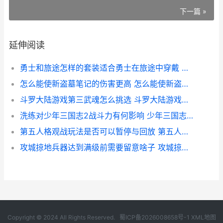
下一篇 »
延伸阅读
勇士和旅途怎样的套装适合勇士在旅途中穿戴 勇士和旅途怎样对抗
怎么能使新盗墓笔记的伤害更高 怎么能使新盗墓笔记变好
斗罗大陆游戏第三武魂怎么挑选 斗罗大陆游戏第一次选什么武魂
洗练对少年三国志2战斗力有何影响 少年三国志炼技要诀怎么用
第五人格观战玩法是否可以暂停与回放 第五人格观战玩慈善家怎样把队友照下来用手电筒?
攻城掠地兵器达到满级前需要留意啥子 攻城掠地 兵器
Copyright © 2024 All Rights Reserved.
蜀ICP备2026008658号-1
XML地图