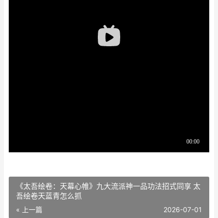
《太吾绘卷：天幕心帷》九大流派神一品功法招式同享 太
吾绘卷天蓝青怎么抓
« 上一篇
2026-07-01