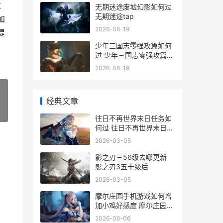
数
无期迷途废墟幻影如何过
无期迷途tap
加
2026-06-19
提
少年三国志零强攻篇如何
过 少年三国志零强攻篇攻
略
2026-06-19
经典文章
»
往日不再世界末日任务如
何过 往日不再世界末日怎
么只有92%
2026-03-05
影之刃三56级去哪更新
影之刃3五十级后
2026-03-05
摩尔庄园手机游戏如何增
加小鸡好感度 摩尔庄园手
机版玩法
2026-06-06