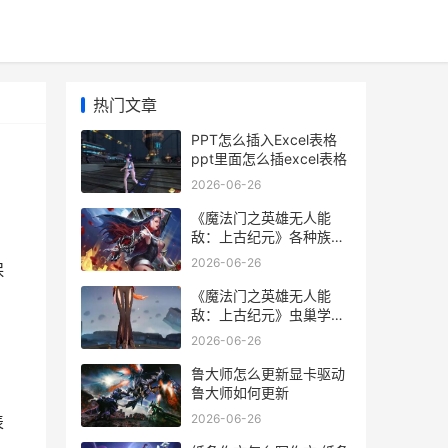
热门文章
PPT怎么插入Excel表格
ppt里面怎么插excel表格
2026-06-26
《魔法门之英雄无人能
敌：上古纪元》各种族下
龙之国需要设置资源说明
2026-06-26
保
魔法门之英雄无敌上古纪
元
《魔法门之英雄无人能
敌：上古纪元》虫巢学习
特开荒策略同享 魔法门之
2026-06-26
英雄无敌上古纪元
鲁大师怎么更新显卡驱动
鲁大师如何更新
2026-06-26
表