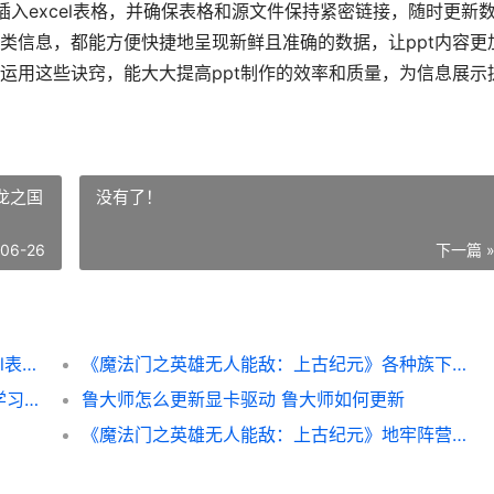
插入excel表格，并确保表格和源文件保持紧密链接，随时更新
类信息，都能方便快捷地呈现新鲜且准确的数据，让ppt内容更
运用这些诀窍，能大大提高ppt制作的效率和质量，为信息展示
龙之国
没有了！
-06-26
下一篇 
PPT怎么插入Excel表格 ppt里面怎么插excel表格
《魔法门之英雄无人能敌：上古纪元》各种族下龙之国需要设置资源说明 魔法门之英雄无敌上古纪元
《魔法门之英雄无人能敌：上古纪元》虫巢学习特开荒策略同享 魔法门之英雄无敌上古纪元
鲁大师怎么更新显卡驱动 鲁大师如何更新
《魔法门之英雄无人能敌：上古纪元》地牢阵营冰后开荒策略同享 《魔法门之英雄无敌:领主争霸》