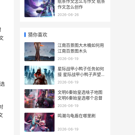
纸条作文怎么写作文 纸条
作文怎么创作
2026-06-26
对
猜你喜欢
文
江南百景图大木桶如何用
江南百景图木头
2026-06-19
星际战甲小鸭子任务如何
接 星际战甲小鸭子声望2
升3选什么
2026-06-19
，选
文明6秦始皇选啥子地图
文明6秦始皇选哪个总督
2026-06-19
对
文
鸣潮乌龟盾在哪里刷
2026-06-19