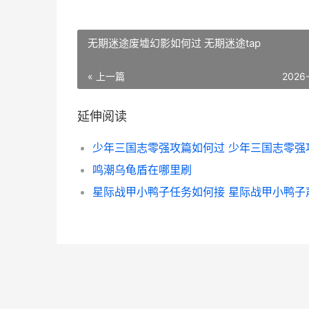
无期迷途废墟幻影如何过 无期迷途tap
« 上一篇
2026
延伸阅读
鸣潮乌龟盾在哪里刷