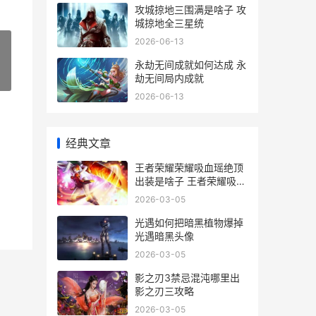
攻城掠地三围满是啥子 攻
城掠地全三星统
2026-06-13
永劫无间成就如何达成 永
»
劫无间局内成就
2026-06-13
经典文章
王者荣耀荣耀吸血瑶绝顶
出装是啥子 王者荣耀吸血
规则
2026-03-05
光遇如何把暗黑植物爆掉
光遇暗黑头像
2026-03-05
影之刃3禁忌混沌哪里出
影之刃三攻略
2026-03-05