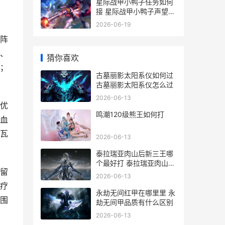
星际战甲小鸭子任务如何
接 星际战甲小鸭子声望2
升3选什么
2026-06-19
阵
、
猜你喜欢
；
古墓丽影太阳系仪如何过
古墓丽影太阳系仪怎么过
2026-06-13
优
鸣潮120级熊王如何打
血
瓦
2026-06-13
泰拉瑞亚肉山后新三王哪
个最好打 泰拉瑞亚肉山后
留
攻略
2026-06-13
疗
永劫无间红甲在哪里里 永
围
劫无间甲品质有什么区别
2026-06-13