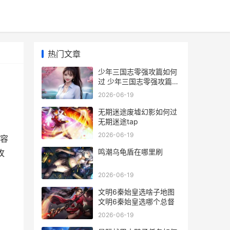
热门文章
少年三国志零强攻篇如何
过 少年三国志零强攻篇攻
略
2026-06-19
无期迷途废墟幻影如何过
无期迷途tap
2026-06-19
容
鸣潮乌龟盾在哪里刷
攻
2026-06-19
文明6秦始皇选啥子地图
文明6秦始皇选哪个总督
2026-06-19