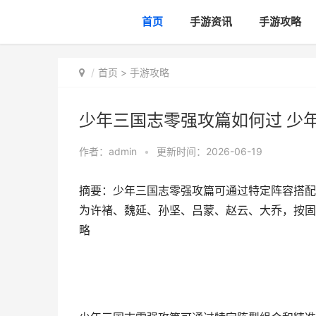
首页
手游资讯
手游攻略
首页
>
手游攻略
少年三国志零强攻篇如何过 少
作者：
admin
•
更新时间：2026-06-19
摘要：少年三国志零强攻篇可通过特定阵容搭配
为许褚、魏延、孙坚、吕蒙、赵云、大乔，按固
略