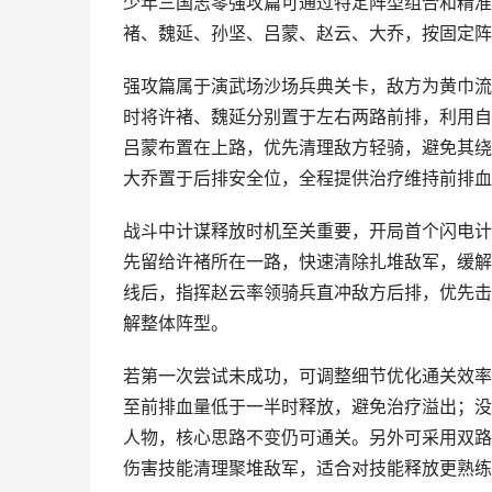
少年三国志零强攻篇可通过特定阵型组合和精准
褚、魏延、孙坚、吕蒙、赵云、大乔，按固定阵
强攻篇属于演武场沙场兵典关卡，敌方为黄巾流
时将许褚、魏延分别置于左右两路前排，利用自
吕蒙布置在上路，优先清理敌方轻骑，避免其绕
大乔置于后排安全位，全程提供治疗维持前排血
战斗中计谋释放时机至关重要，开局首个闪电计
先留给许褚所在一路，快速清除扎堆敌军，缓解
线后，指挥赵云率领骑兵直冲敌方后排，优先击
解整体阵型。
若第一次尝试未成功，可调整细节优化通关效率
至前排血量低于一半时释放，避免治疗溢出；没
人物，核心思路不变仍可通关。另外可采用双路
伤害技能清理聚堆敌军，适合对技能释放更熟练