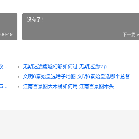
没有了！
-06-19
下一篇 
少年三国志零强攻篇如何过 少年三国志零强攻篇攻略
无期迷途废墟幻影如何过 无期迷途tap
文明6秦始皇选啥子地图 文明6秦始皇选哪个总督
星际战甲小鸭子任务如何接 星际战甲小鸭子声望2升3选什么
江南百景图大木桶如何用 江南百景图木头