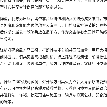
技能释放通关，核心是前排稳守、骑兵快速突后，主推阵型为许
型排布并配合计谋释放即可稳定过关。
阵型，我方无盾兵，需依靠步兵抗伤和骑兵突进形成突破口。布
身坦度和恢复能力顶住敌方人海冲击，阻挡敌军推进节拍；孙坚
后偷袭；赵云带领骑兵放在最下方，作为突击核心负责撕开防线
量稳定。
谋精准砸给敌方马云禄，打断其技能节拍并压低血量；军师大招
前排压力。骑兵突击需把握时机，待上路轻骑被清理、前排稳住
杀弓箭手和谋士等输出单位，敌方后排防御薄弱，突破后可快速
。骑兵冲锋路线可微调，避开敌方密集火力点；大乔治疗技能预
有赵云可替换为其他高爆发骑兵武将，大乔也可换为其他辅助治
并进打法，许褚、魏延顶住中路压力，骑兵从侧翼包抄，配合范
的玩家。