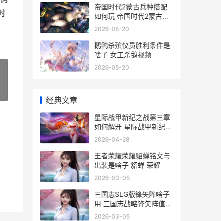
帝国时代2蒙古兵种搭配
时
如何玩 帝国时代2蒙古突
骑属性
2026-05-20
鹅鸭杀殡仪员胜利条件是
啥子 女工杀鹅视频
2026-05-20
»
经典文章
星际战甲新纪之战第三章
如何解开 星际战甲新纪之
战启用重写命令
2026-04-28
王者荣耀荣耀貂蝉铭文与
出装是啥子 貂蝉 荣耀
2026-03-05
三国志SLG版锋矢阵啥子
用 三国志战略锋矢阵值不
值得拆
2026-03-05