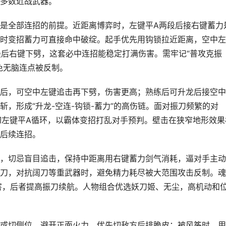
多数近战武器。
是全部连招的前提。近距离博弈时，左键平A两段后接右键蓄力
时变招蓄力可直接命中破绽。起手优先用钩锁拉近距离，空中左
最后右键下劈，这套必中连招能稳定打满伤害。需牢记“普攻克振
免无脑连点被反制。
后，可空中左键追击再下劈，伤害更高；熟练后可升龙后接空中
，形成“升龙-空连-钩锁-蓄力”的高伤链。面对振刀频繁的对
再切左键平A循环，以霸体变招打乱对手预判。壁击在狭窄地形效果
后续连招。
，切忌盲目追击，保持中距离用右键蓄力剑气消耗，逼对手主动
刀，对抗阔刀等重武器时，避免精力耗尽被大范围攻击反制。魂
害，后者提高振刀续航。人物组合优选妖刀姬、无尘，高机动和
或切侧位，避开正面火力，优先切敌方后排脆皮；被风筝时，用