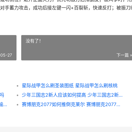
对手蓄力攻击，成功后接左键一闪+百裂斩，快速反打；被振刀
没有了！
-05-27
下一篇 
星际战甲怎么刷圣装图纸 星际战甲怎么刷核桃
吗
少年三国志2新人应该如何提高 少年三国志2新区开服时间
江南百景图如何提升繁荣 江南百景图如何运输建筑
赛博朋克2077如何推倒克莱尔 赛博朋克2077如何阅读分离芯片