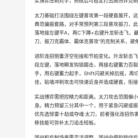
实博弈压制对手，熟练后可稳定打出高伤并克制
太刀基础打法围绕左键普攻第一段硬直展开，这
典范骗振套路，对手常预判第三段普攻振刀，此
落地接左键平A，再C下蹲+右键升龙斩击飞，
刀、振刀克霸体、霸体克普攻”的克制关系，避
进阶连招侧重浮空衔接和节拍变化。升龙斩击飞
段左键，落地瞬发钩锁踢击，再接右键蓄力百裂斩
手，用右键蓄力起手，Shift闪避关掉后摇，
佳，贴墙冲刺攻击可快速近身并造成硬直，衔接
实战博弈需把控精力和距离。太刀攻击范围偏小
身。精力预留三分其中一个，用于紧急闪避或振
优先选惊雷十劫或夺魂·太刀，前者强化连招伤
移技能可弥补太刀追击短板。
团战和反制场景需灵活调整。团战中借钩锁绕后