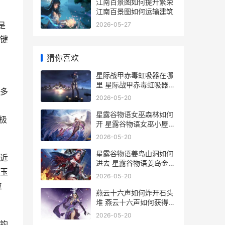
江南百景图如何提升繁荣
江南百景图如何运输建筑
是
2026-05-27
键
猜你喜欢
星际战甲赤毒虹吸器在哪
里 星际战甲赤毒虹吸器怎
多
么破坏
2026-05-20
星露谷物语女巫森林如何
极
开 星露谷物语女巫小屋怎
么进去
2026-05-20
星露谷物语姜岛山洞如何
近
进去 星露谷物语姜岛金核
玉
桃
2026-05-20
位
燕云十六声如何炸开石头
堆 燕云十六声如何获得暮
云佩
2026-05-20
钩