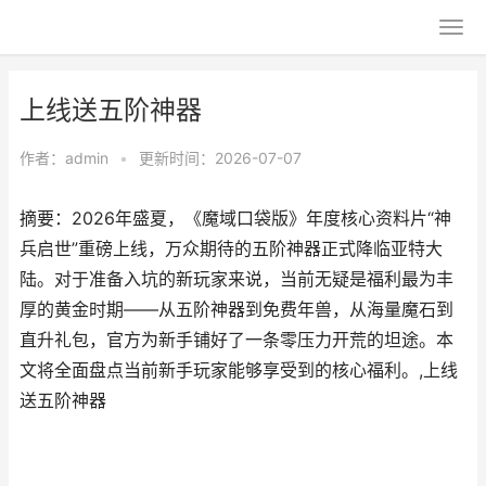
上线送五阶神器
作者：
admin
•
更新时间：2026-07-07
摘要：2026年盛夏，《魔域口袋版》年度核心资料片“神
兵启世”重磅上线，万众期待的五阶神器正式降临亚特大
陆。对于准备入坑的新玩家来说，当前无疑是福利最为丰
厚的黄金时期——从五阶神器到免费年兽，从海量魔石到
直升礼包，官方为新手铺好了一条零压力开荒的坦途。本
文将全面盘点当前新手玩家能够享受到的核心福利。,上线
送五阶神器