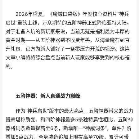
2026年盛夏，《魔域口袋版》年度核心资料片“神兵
启世”重磅上线，万众期待的五阶神器正式降临亚特大陆。
对于准备入坑的新玩家来说，当前无疑是福利最为丰厚的
黄金时期——从五阶神器到不收费年兽，从海量魔石到直
升礼包，官方为新人铺好了一条零压力开荒的坦途。这篇
文章小编将将综合盘点当前新人玩家能够享受到的核心福
利。
五阶神器：新人直通战力巅峰
作为“神兵启世”版本的最大亮点，五阶神器带来的战力
提高堪称质变。和四阶神器最多5条独特属性相比，五阶神
器将词条数量提高至6条，新增唯一“神威词条”，单件升阶
增加5点战力，全身装备追加上限提高至70级，累计可带