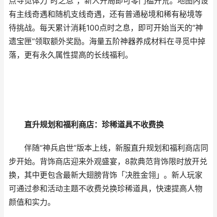
点寻觅体力“时之息”，新人开局即可零门槛开荒。地图内设
有主线奇遇和随机支线奇遇，还有普通秘境和稀有秘境等
待挑战。每天累计消耗100点时之息，即可开始当天的“神
遗宝匣”领取额外奖励。海量五阶神器养成材料在寻觅中掉
落，更有永久属性提高的长线福利。
直升规划和福利商店：珍稀道具不收费换
伴随“神兵启世”版本上线，新服直升规划和福利商店同
步开始。背饰商店迎来外观盛宴，8款典范背饰限时放开兑
换，其中更包含最新大翅膀背饰「决胜金翎」。新人玩家
可通过参和活动主题不收费兑换珍稀道具，快速提高人物
颜值和实力。