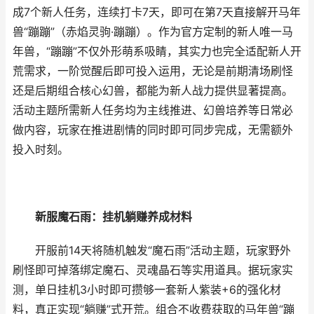
成7个新人任务，连续打卡7天，即可在第7天直接解开马年
兽“蹦蹦”（赤焰灵驹·蹦蹦）。作为官方定制的新人唯一马
年兽，“蹦蹦”不仅外形萌系吸睛，其实力也完全适配新人开
荒需求，一阶觉醒后即可投入运用，无论是前期清场刷怪
还是后期组合核心幻兽，都能为新人战力提供显著提高。
活动主题所需新人任务均为主线推进、幻兽培养等日常必
做内容，玩家在推进剧情的同时即可同步完成，无需额外
投入时刻。
新服魔石雨：挂机躺赚养成材料
开服前14天将随机触发“魔石雨”活动主题，玩家野外
刷怪即可掉落绑定魔石、灵魂晶石等实用道具。据玩家实
测，单日挂机3小时即可攒够一套新人紫装+6的强化材
料，真正实现“躺赚”式开荒。组合不收费获取的马年兽“蹦