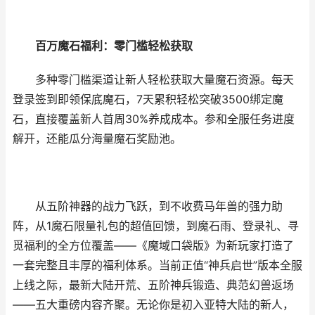
百万魔石福利：零门槛轻松获取
多种零门槛渠道让新人轻松获取大量魔石资源。每天
登录签到即领保底魔石，7天累积轻松突破3500绑定魔
石，直接覆盖新人首周30%养成成本。参和全服任务进度
解开，还能瓜分海量魔石奖励池。
从五阶神器的战力飞跃，到不收费马年兽的强力助
阵，从1魔石限量礼包的超值回馈，到魔石雨、登录礼、寻
觅福利的全方位覆盖——《魔域口袋版》为新玩家打造了
一套完整且丰厚的福利体系。当前正值“神兵启世”版本全服
上线之际，最新大陆开荒、五阶神兵锻造、典范幻兽返场
——五大重磅内容齐聚。无论你是初入亚特大陆的新人，