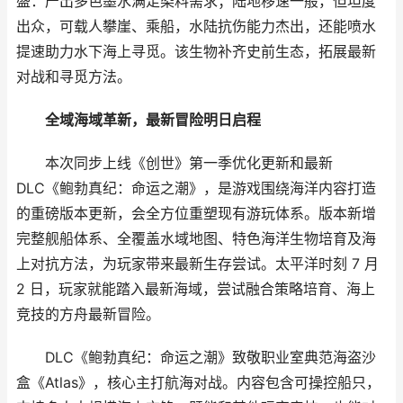
盛：产出多色墨水满足染料需求；陆地移速一般，但坦度
出众，可载人攀崖、乘船，水陆抗伤能力杰出，还能喷水
提速助力水下海上寻觅。该生物补齐史前生态，拓展最新
对战和寻觅方法。
全域海域革新，最新冒险明日启程
本次同步上线《创世》第一季优化更新和最新
DLC《鲍勃真纪：命运之潮》，是游戏围绕海洋内容打造
的重磅版本更新，会全方位重塑现有游玩体系。版本新增
完整舰船体系、全覆盖水域地图、特色海洋生物培育及海
上对抗方法，为玩家带来最新生存尝试。太平洋时刻 7 月
2 日，玩家就能踏入最新海域，尝试融合策略培育、海上
竞技的方舟最新冒险。
DLC《鲍勃真纪：命运之潮》致敬职业室典范海盗沙
盒《Atlas》，核心主打航海对战。内容包含可操控船只，