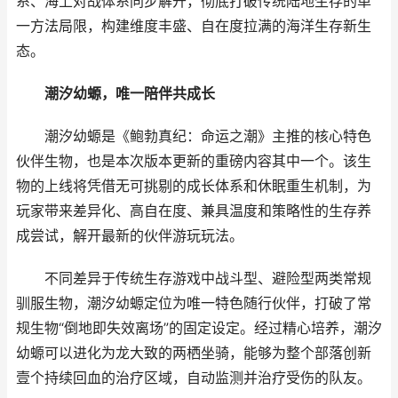
系、海上对战体系同步解开，彻底打破传统陆地生存的单
一方法局限，构建维度丰盛、自在度拉满的海洋生存新生
态。
潮汐幼螈，唯一陪伴共成长
潮汐幼螈是《鲍勃真纪：命运之潮》主推的核心特色
伙伴生物，也是本次版本更新的重磅内容其中一个。该生
物的上线将凭借无可挑剔的成长体系和休眠重生机制，为
玩家带来差异化、高自在度、兼具温度和策略性的生存养
成尝试，解开最新的伙伴游玩玩法。
不同差异于传统生存游戏中战斗型、避险型两类常规
驯服生物，潮汐幼螈定位为唯一特色随行伙伴，打破了常
规生物“倒地即失效离场”的固定设定。经过精心培养，潮汐
幼螈可以进化为龙大致的两栖坐骑，能够为整个部落创新
壹个持续回血的治疗区域，自动监测并治疗受伤的队友。