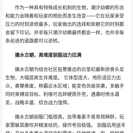
作为一种具有特殊成长机制的生物，潮汐幼螈的形态
和能力会随着和玩家的相处而发生改变——它在玩家承受
压力的时刻进修最多，玩家做出的选择和依赖它的时刻都
会留下印记。并非每只潮汐幼螈最终都会一样，也并非每
条前进的道路都可以逆转。
擒水古蛸，高难度驯服战力拉满
擒水古蛸为结合社区投票推出的白垩纪最新掠食头足
生物，大幅提高生存难度。 它体型庞大、地形适应力出
众，善攀悬崖，称霸近水区域；能变色伪装突袭，多触手
同时束缚双目标，利喙可击碎硬质外壳，遇袭时喷水遁
走，战略丰盛、综合战力强悍。
擒水古蛸驯服门槛很高，自带毒素不易常规麻醉，玩
家需躲其撕咬并精准给药，操作考验极强。 驯服后用途丰