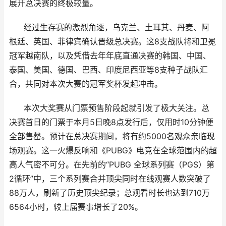
展开总决赛的终极较量。
经过生存赛的激烈角逐，乌克兰、土耳其、丹麦、阿
根廷、英国、菲律宾确认晋级
总决赛。这
8支战队将和卫冕
冠军越南队，以及凭借去年年底直通决赛的韩国、中国、
泰国、美国、德国、巴西、印度尼西亚等8支种子战队汇
合，共同对本次大赛的冠军奖杯发起冲击。
本次大奖赛从门票预售阶段起就引发了极大关注。总
决赛首日的门票于本月
5日晚8点发行后，仅用时10分钟便
全部
售罄。预计在总决赛期间，将有约
5000名观众亲临现
场观赛。这一火爆反响和《PUBG》电竞在全球范围内的超
高人气密不可分。在先前的“PUBG 全球系列赛（PGS）第
2循环”中，三个
系列赛合并顶尖同时在线观赛人数突破了
88万人，刷新了历史顶尖纪录；总观看时长也达到710万
6564小时，较上届赛事增长了20%。