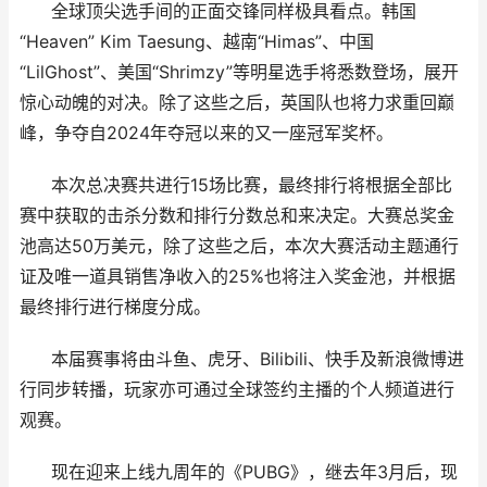
全球顶尖选手间的正面交锋同样极具看点。韩国
“Heaven” Kim Taesung、越南“Himas”、中国
“LilGhost”、美国“Shrimzy”等明星选手将悉数登场，展开
惊心动魄的对决。除了这些之后，英国队也将力求重回巅
峰，争夺自2024年夺冠以来的又一座冠军奖杯。
本次总决赛共进行
15场比
赛，最终排行将根据全部比
赛中获取的击杀分数和排行分数总和来决定。大赛总奖金
池高达
50万美元，除了这些之后，本次大赛活动主题通行
证及唯一道具销售净收入的25%也将注入奖金池，并根据
最终排行进行梯度分成。
本届赛事将由斗鱼、虎牙、
Bilibili、快手及新浪微博进
行同步转播，玩家亦可通过全球签约主播的个人频道进行
观赛。
现在迎来上线九周年的《
PUBG》，继去年3月后，现