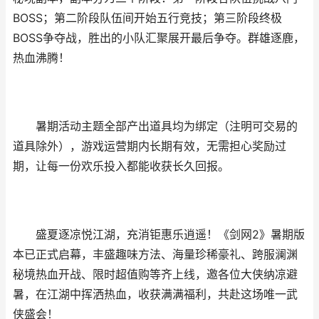
BOSS；第二阶段队伍间开始五行竞技；第三阶段终极
BOSS争夺战，胜出的小队汇聚展开最后争夺。群雄逐鹿，
热血沸腾！
暑期活动主题全部产出道具均为绑定（注明可交易的
道具除外），游戏运营期内长期有效，无需担心奖励过
期，让每一份欢乐投入都能收获长久回报。
盛夏逐凉悦江湖，充消钜惠乐逍遥！《剑网2》暑期版
本已正式启幕，丰盛趣味方法、海量珍稀豪礼、跨服澜渊
秘境热血开战、限时超值购等齐上线，邀各位大侠纳凉避
暑，在江湖中挥洒热血，收获满满福利，共赴这场唯一武
侠盛会！