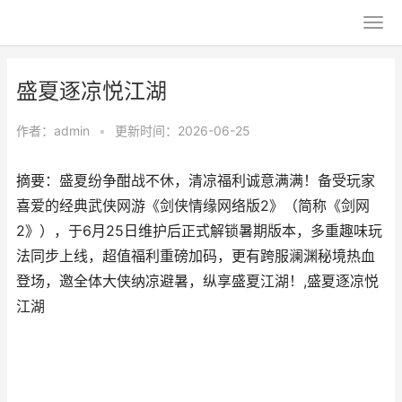
盛夏逐凉悦江湖
作者：
admin
•
更新时间：2026-06-25
摘要：盛夏纷争酣战不休，清凉福利诚意满满！备受玩家
喜爱的经典武侠网游《剑侠情缘网络版2》（简称《剑网
2》），于6月25日维护后正式解锁暑期版本，多重趣味玩
法同步上线，超值福利重磅加码，更有跨服澜渊秘境热血
登场，邀全体大侠纳凉避暑，纵享盛夏江湖！,盛夏逐凉悦
江湖