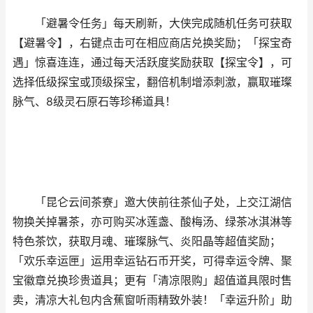
「避暑令任务」每天刷新，大侠完成随机任务可获取
【避暑令】，右键点击可在相应商店兑换奖励；「探宝奇
遇」惊喜连连，通过每天活跃度奖励获取【探宝令】，可
选择低级探宝或顶级探宝，翻倍机制增添刺激，赢取璀璨
脉气、8级灵石原石等珍稀道具！
「昆仑云间茶寮」邀大侠前往茶仙子处，上交江湖信
物换关掉暑茶，亦可购买冰莲盏、酸梅汤、绿茶冰淇淋等
特色茶饮，获取月魂、璀璨脉气、炎阳晶等超值奖励；
「欢乐幸运匣」运用幸运钻石币开奖，可得幸运令牌、聚
宝徽章兑换珍贵道具；更有「清凉限购」超值道具限时售
卖，清凉大礼包内含蕉窗听雨精致外装！「幸运升阶」助