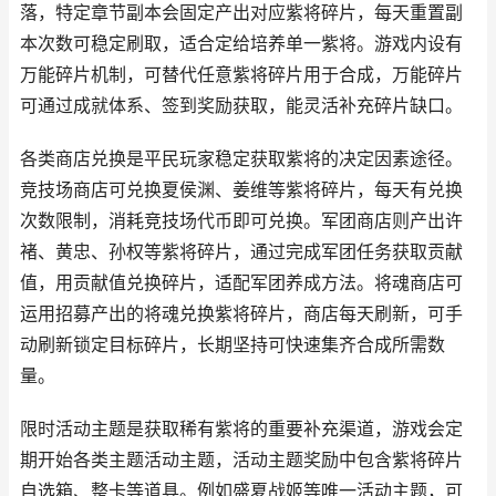
落，特定章节副本会固定产出对应紫将碎片，每天重置副
本次数可稳定刷取，适合定给培养单一紫将。游戏内设有
万能碎片机制，可替代任意紫将碎片用于合成，万能碎片
可通过成就体系、签到奖励获取，能灵活补充碎片缺口。
各类商店兑换是平民玩家稳定获取紫将的决定因素途径。
竞技场商店可兑换夏侯渊、姜维等紫将碎片，每天有兑换
次数限制，消耗竞技场代币即可兑换。军团商店则产出许
褚、黄忠、孙权等紫将碎片，通过完成军团任务获取贡献
值，用贡献值兑换碎片，适配军团养成方法。将魂商店可
运用招募产出的将魂兑换紫将碎片，商店每天刷新，可手
动刷新锁定目标碎片，长期坚持可快速集齐合成所需数
量。
限时活动主题是获取稀有紫将的重要补充渠道，游戏会定
期开始各类主题活动主题，活动主题奖励中包含紫将碎片
自选箱、整卡等道具。例如盛夏战姬等唯一活动主题，可