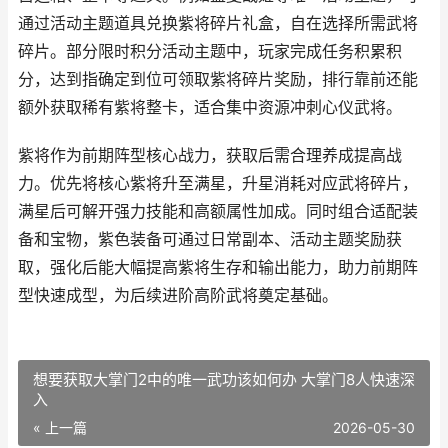
通过活动主题道具兑换紫将碎片礼盒，自在选择所需武将
碎片。部分限时积分活动主题中，玩家完成任务积累积
分，达到指确定到位可领取紫将碎片奖励，排行靠前还能
额外获取稀有紫将整卡，适合集中资源冲刺心仪武将。
紫将作为前期阵型核心战力，获取后需合理养成提高战
力。优先将核心紫将升至满星，升星消耗对应武将碎片，
满星后可解开强力技能和高额属性加成。同时组合适配装
备和宝物，紫色装备可通过日常副本、活动主题奖励获
取，强化后能大幅提高紫将生存和输出能力，助力前期阵
型快速成型，为后续进阶高阶武将奠定基础。
想要获取大掌门2中的唯一武功该如何办 大掌门8人快速深
入
« 上一篇
2026-05-30