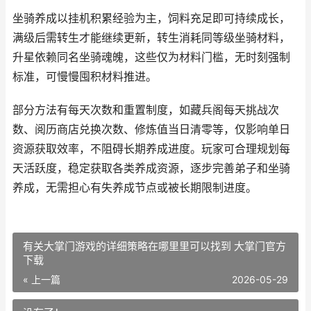
坐骑养成以挂机积累经验为主，饲料充足即可持续成长，
满级后需转生才能继续更新，转生消耗同等级坐骑材料，
升星依赖同名坐骑魂魄，这些仅为材料门槛，无时刻强制
标准，可慢慢囤积材料推进。
部分方法有每天次数和重置制度，如藏兵阁每天挑战次
数、阅历商店兑换次数、修炼值当日清零等，仅影响单日
资源获取效率，不阻碍长期养成进度。玩家可合理规划每
天活跃度，稳定获取各类养成资源，逐步完善弟子和坐骑
养成，无需担心有失养成节点或被长期限制进度。
有关大掌门游戏的详细策略在哪里里可以找到 大掌门官方
下载
« 上一篇
2026-05-29