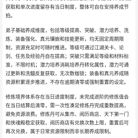
获取和单次进度留存有当日制度，整体可自在安排养成节
拍。
弟子基础养成维度，包括等级提高、突破、潜力培养、洗
炼、装备强化、真元镶嵌和技能更新，均无固定周期限
制，资源充足时可随时推进。等级可通过江湖关卡、论
剑、任务及经验丹自在提高；突破只需满足等级和材料标
准，不限时机；潜力培养消耗培养丹转化属性，潜力可通
过更新和洗髓反复获取，无次数枷锁；装备和真元养成随
资源积累逐步推进，不存在逾期清零或强制重置的设定。
修炼境界体系存在当日进度制度，未完成进阶的修炼值会
在当日结算后清零，需一次性凑足修炼丹完成重数提高，
避免资源浪费。修炼丹可从集市、阅历商店、天下第一门
和侠魂殿稳定获取，阅历商店有兑换次数上限，重置后可
再次兑换，属于日常资源限制而非长期养成限制。