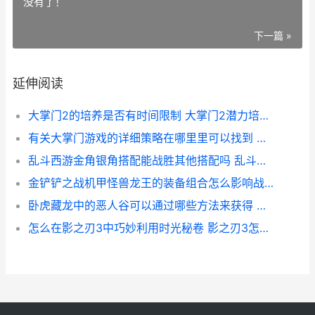
没有了！
下一篇 »
延伸阅读
大掌门2的培养是否有时间限制 大掌门2潜力培养技巧
有关大掌门游戏的详细策略在哪里里可以找到 大掌门官方下载
乱斗西游金角银角搭配能战胜其他搭配吗 乱斗西游金色饰品怎么获得
金铲铲之战机甲怪兽龙王的装备组合怎么影响战斗效果 金铲铲之战机甲驾驶员带什么装备
卧虎藏龙中的恶人谷可以通过哪些方法来获得 卧虎藏龙的结局是什么?
怎么在影之刃3中巧妙利用时光秘卷 影之刃3怎么sl