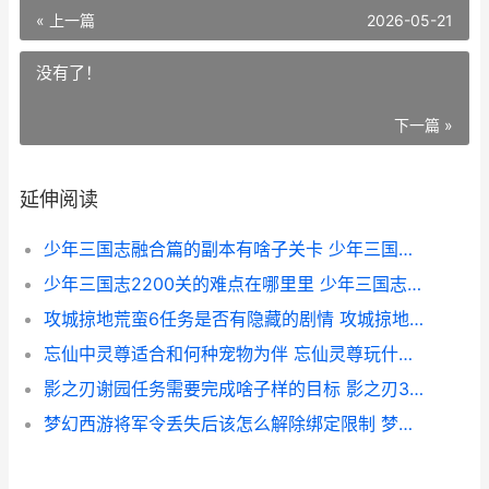
« 上一篇
2026-05-21
没有了！
下一篇 »
延伸阅读
少年三国志融合篇的副本有啥子关卡 少年三国志混搭攻略
少年三国志2200关的难点在哪里里 少年三国志22026兑换码(没过期)
攻城掠地荒蛮6任务是否有隐藏的剧情 攻城掠地蛮荒副本
忘仙中灵尊适合和何种宠物为伴 忘仙灵尊玩什么属性
影之刃谢园任务需要完成啥子样的目标 影之刃3谢园任务怎么开启
梦幻西游将军令丢失后该怎么解除绑定限制 梦幻西游将军令怎么解除别人的绑定