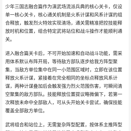
少年三国志融合篇作为演武场流派兵典的核心关卡，仅设
单一核心关卡，核心通关机制是火系计谋和风系计谋的组
合释放，触发烈火特效实现清场，通关需精准把控技能释
放时机和位置，组合特定武将站位和战斗操作才能顺利通
关。
进入融合篇关卡后，不可开始加速和自动战斗功能，需采
用体系默认布阵开局，等待敌方部队逐步给我方阵型聚
集，当敌方单位集中在同一小范围区域时，立即在该位置
释放火系计谋，紧接着在完全相同的坐标点释放风系计
谋，两种计谋叠加后会触发强力烈火范围伤害，可瞬间清
空聚集的敌方部队。技能释放位置提议略微偏下，若第一
次释放未命中全部敌人，可从头开始关卡尝试，确保技能
覆盖全部敌方单位。
武将组合和站位上，无需复杂阵型配置，按体系主推阵型