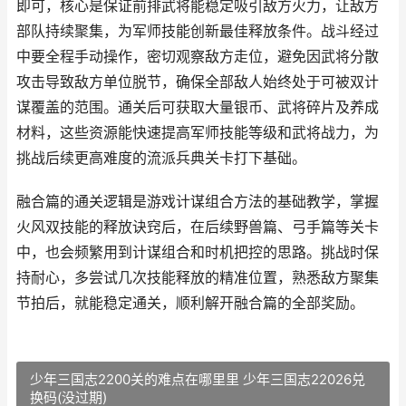
即可，核心是保证前排武将能稳定吸引敌方火力，让敌方
部队持续聚集，为军师技能创新最佳释放条件。战斗经过
中要全程手动操作，密切观察敌方走位，避免因武将分散
攻击导致敌方单位脱节，确保全部敌人始终处于可被双计
谋覆盖的范围。通关后可获取大量银币、武将碎片及养成
材料，这些资源能快速提高军师技能等级和武将战力，为
挑战后续更高难度的流派兵典关卡打下基础。
融合篇的通关逻辑是游戏计谋组合方法的基础教学，掌握
火风双技能的释放诀窍后，在后续野兽篇、弓手篇等关卡
中，也会频繁用到计谋组合和时机把控的思路。挑战时保
持耐心，多尝试几次技能释放的精准位置，熟悉敌方聚集
节拍后，就能稳定通关，顺利解开融合篇的全部奖励。
少年三国志2200关的难点在哪里里 少年三国志22026兑
换码(没过期)