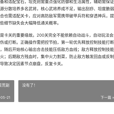
备和适配宝石，坦克则需重点强化防御和生活属性，辅助需保证
源分散培养多名武将，核心武将养成不足，输出刮痧、坦度脆弱
合也需适配关卡，应对高防敌军需携带破甲兵符和穿透神兵，提
些细节缺失会大幅降低通关概率。
是卡关的重要缘故。200关完全不能依赖自动战斗，自动玩法会
伤或打断。正确操作需把控节拍，第一轮优先释放控制技能打断
，随后开始核心输出合击技能压低敌方血线；敌方释放控制技能
火；后期敌方残血时，集中火力割菜，防止敌方触发回血或反制
导致决定因素节点崩盘，反复卡关。
蛮荒副
没有了！
-05-21
下一篇 