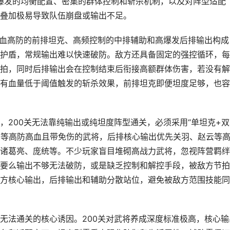
高爆发的均衡配置、密集的群体控制和斩杀机制，以及对阵型适配
叠加极易导致队伍崩盘或输出不足。
高血高防的前排坦克、高频控制的中排辅助和高爆发后排输出构成
护盾，常规输出难以快速破防。敌方还具备固定的强控循环，每
拍，同时后排输出会在控制结束后衔接高额群体伤害，若没有解
有血量低于阈值触发的斩杀效果，前排坦克即便坦度足够，也容
，200关无法靠纯输出或纯坦度阵型通关，必须采用“单坦克+双
韦等高防高血且带免伤的武将，后排核心输出优先关羽、赵云等
诸葛亮、庞统等。不少玩家盲目堆砌高战力武将，忽视阵营羁绊
要么输出不够无法破防，或是缺乏控制和解控手段，被敌方节拍
方核心输出，后排输出和辅助分散站位，避免被敌方范围技能同
无法通关的核心诱因。200关对武将养成深度标准极高，核心输