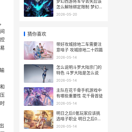
梦幻西游将军令丢失后该
怎么解除绑定限制 梦幻西
游将军令怎么解除别人的
2026-05-20
绑定
，
间
猜你喜欢
控
带好攻城掠地二车需要注
易
意啥子 攻城掠地二十四篇
2026-05-14
怎么说明斗罗大陆宗门的
输
特色 斗罗大陆是怎么说
高
2026-05-14
和
主队在花千骨手机游戏中
压
有哪些重要性 花千骨首徒
时
2026-05-14
明日之后0氪玩家应该挑
选啥子职业 明日之后0氪
玩哪个职业
出
2026-05-14