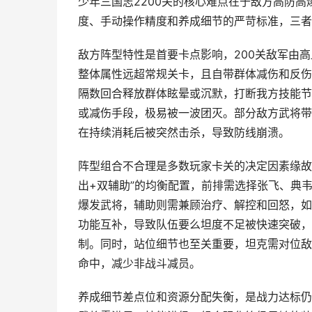
少年三国志2200关的核心难点在于敌方高防
度、手动操作精度和养成细节的严苛标准，三者
敌方阵型特性是首要卡点影响，200关敌军由
整体属性远超常规关卡，且自带群体减伤和反伤
隔数回合释放群体眩晕或沉默，打断我方技能节
或减伤手段，极易被一波团灭。部分敌方武将带
在持续消耗后被突然击杀，导致防线崩溃。
阵型组合不合理是多数玩家卡关的决定因素缘故
出+双辅助”的均衡配置，前排需选择张飞、典
爆发武将，辅助则需兼顾治疗、解控和回怒，如
功能互补，导致队伍要么坦度不足被快速突破，
制。同时，站位细节也至关重要，坦克需对位敌
命中，减少非战斗减员。
养成细节差点位和资源分配失衡，是战力达标仍