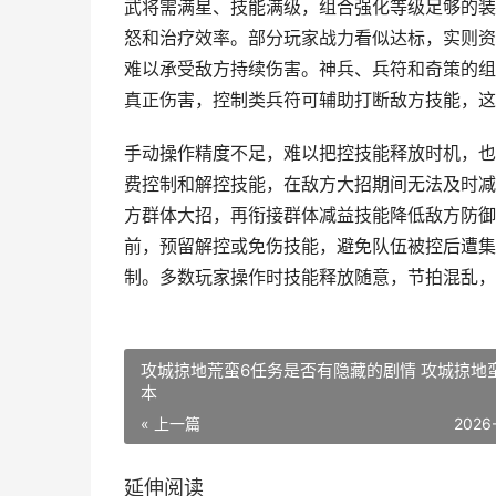
武将需满星、技能满级，组合强化等级足够的装
怒和治疗效率。部分玩家战力看似达标，实则资
难以承受敌方持续伤害。神兵、兵符和奇策的组
真正伤害，控制类兵符可辅助打断敌方技能，这
手动操作精度不足，难以把控技能释放时机，也
费控制和解控技能，在敌方大招期间无法及时减
方群体大招，再衔接群体减益技能降低敌方防御
前，预留解控或免伤技能，避免队伍被控后遭集
制。多数玩家操作时技能释放随意，节拍混乱，
攻城掠地荒蛮6任务是否有隐藏的剧情 攻城掠地
本
« 上一篇
2026
延伸阅读