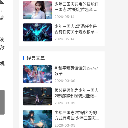
回
少年三国志典韦的技能在
三国志2中的定位怎么 少
，
年三国志典韦列传
2026-05-14
高
少年三国志2奇遇任务是
否有任何关于烧毁粮草的
标准 少年三国志2奇门遁
浪
2026-05-14
甲
敌
经典文章
机
# 和平精英该该怎么办办
骰子
2026-03-09
橙装是否能为少年三国志
2增加趣味 橙装只能做一
件吗
2026-03-05
»
少年三国志2中刷名将的
方式有哪些 少年三国志2
中问鼎中原盾兵
2026-03-05