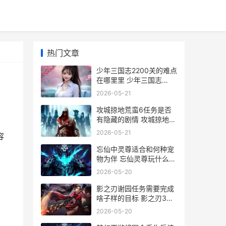
热门文章
少年三国志2200关的难点
在哪里里 少年三国志
22026兑换码(没过期)
2026-05-21
攻城掠地荒蛮6任务是否
有隐藏的剧情 攻城掠地蛮
荒副本
2026-05-21
容
忘仙中灵尊适合和何种宠
物为伴 忘仙灵尊玩什么属
性
2026-05-20
影之刃谢园任务需要完成
啥子样的目标 影之刃3谢
园任务怎么开启
2026-05-20