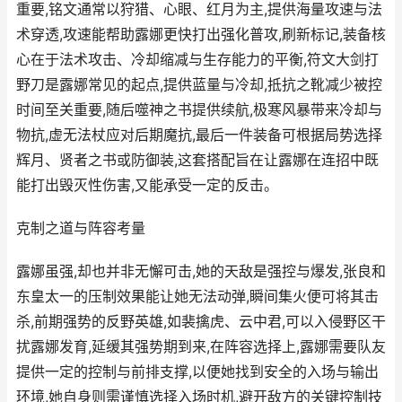
重要,铭文通常以狩猎、心眼、红月为主,提供海量攻速与法
术穿透,攻速能帮助露娜更快打出强化普攻,刷新标记,装备核
心在于法术攻击、冷却缩减与生存能力的平衡,符文大剑打
野刀是露娜常见的起点,提供蓝量与冷却,抵抗之靴减少被控
时间至关重要,随后噬神之书提供续航,极寒风暴带来冷却与
物抗,虚无法杖应对后期魔抗,最后一件装备可根据局势选择
辉月、贤者之书或防御装,这套搭配旨在让露娜在连招中既
能打出毁灭性伤害,又能承受一定的反击。
克制之道与阵容考量
露娜虽强,却也并非无懈可击,她的天敌是强控与爆发,张良和
东皇太一的压制效果能让她无法动弹,瞬间集火便可将其击
杀,前期强势的反野英雄,如裴擒虎、云中君,可以入侵野区干
扰露娜发育,延缓其强势期到来,在阵容选择上,露娜需要队友
提供一定的控制与前排支撑,以便她找到安全的入场与输出
环境,她自身则需谨慎选择入场时机,避开敌方的关键控制技