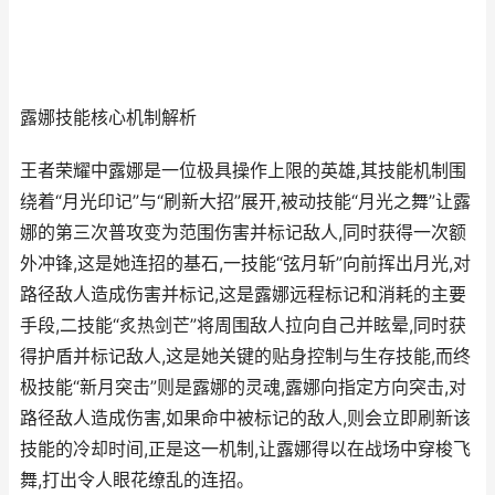
露娜技能核心机制解析
王者荣耀中露娜是一位极具操作上限的英雄,其技能机制围
绕着“月光印记”与“刷新大招”展开,被动技能“月光之舞”让露
娜的第三次普攻变为范围伤害并标记敌人,同时获得一次额
外冲锋,这是她连招的基石,一技能“弦月斩”向前挥出月光,对
路径敌人造成伤害并标记,这是露娜远程标记和消耗的主要
手段,二技能“炙热剑芒”将周围敌人拉向自己并眩晕,同时获
得护盾并标记敌人,这是她关键的贴身控制与生存技能,而终
极技能“新月突击”则是露娜的灵魂,露娜向指定方向突击,对
路径敌人造成伤害,如果命中被标记的敌人,则会立即刷新该
技能的冷却时间,正是这一机制,让露娜得以在战场中穿梭飞
舞,打出令人眼花缭乱的连招。