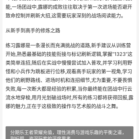
能,一场团战中,露娜的成败往往取决于第一次进场能否避开
致命控制并刷新大招,这需要玩家深刻的战场阅读能力。
从新手到高手的修炼之路
练习露娜是一条漫长而充满挑战的道路,新手建议从训练营
开始,熟悉最基础的技能衔接与标记刷新逻辑,掌握“1323”这
类简单连招,随后在实战中慢慢尝试加入普攻,并学习利用野
怪和小兵作为跳板进行位移,观看高手玩家的第一视角,学习
他们的刷野路线、进场时机和连招细节,尤为重要,不要畏惧
失败,每一次断大都是经验的积累,当你最终能在团战中行云
流水地穿梭,用月光划破战场时,所有的练习都将获得回报,露
娜的魅力,正在于这极致的操作与艺术般的战斗之舞。
分期乐王者荣耀充值，理性消费与游戏乐趣的平衡之道，
副标题，资深玩家的深度思考