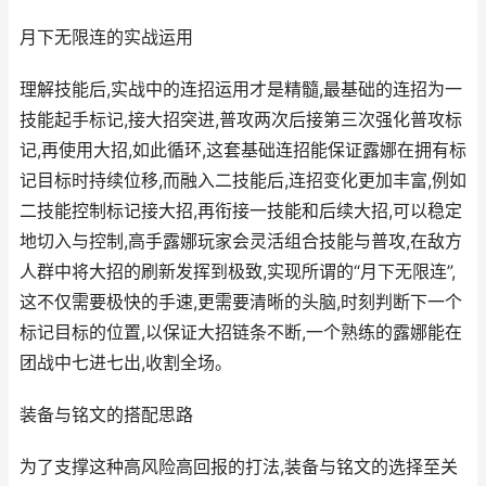
月下无限连的实战运用
理解技能后,实战中的连招运用才是精髓,最基础的连招为一
技能起手标记,接大招突进,普攻两次后接第三次强化普攻标
记,再使用大招,如此循环,这套基础连招能保证露娜在拥有标
记目标时持续位移,而融入二技能后,连招变化更加丰富,例如
二技能控制标记接大招,再衔接一技能和后续大招,可以稳定
地切入与控制,高手露娜玩家会灵活组合技能与普攻,在敌方
人群中将大招的刷新发挥到极致,实现所谓的“月下无限连”,
这不仅需要极快的手速,更需要清晰的头脑,时刻判断下一个
标记目标的位置,以保证大招链条不断,一个熟练的露娜能在
团战中七进七出,收割全场。
装备与铭文的搭配思路
为了支撑这种高风险高回报的打法,装备与铭文的选择至关