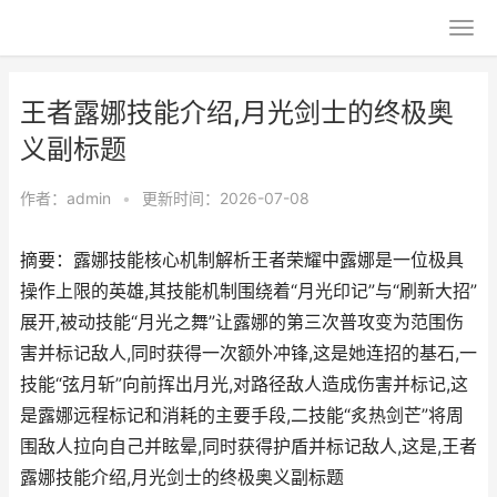
王者露娜技能介绍,月光剑士的终极奥
义副标题
作者：
admin
•
更新时间：2026-07-08
摘要：露娜技能核心机制解析王者荣耀中露娜是一位极具
操作上限的英雄,其技能机制围绕着“月光印记”与“刷新大招”
展开,被动技能“月光之舞”让露娜的第三次普攻变为范围伤
害并标记敌人,同时获得一次额外冲锋,这是她连招的基石,一
技能“弦月斩”向前挥出月光,对路径敌人造成伤害并标记,这
是露娜远程标记和消耗的主要手段,二技能“炙热剑芒”将周
围敌人拉向自己并眩晕,同时获得护盾并标记敌人,这是,王者
露娜技能介绍,月光剑士的终极奥义副标题