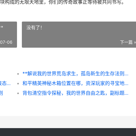
块构成的无垠天地里，你们的传奇故事正等待被共同书写。
*
没有了！
-07-06
下一篇 
**解说我的世界荒岛求生，孤岛新生的生存法则**
我的世界怎么在地狱放水，一场颠覆规则的液态奇迹
和平精英神秘木箱位置在哪，资深玩家的寻宝地图解析
则
背包清空指令探秘，我的世界自由之匙，副标题，从负重到新生的游戏哲学