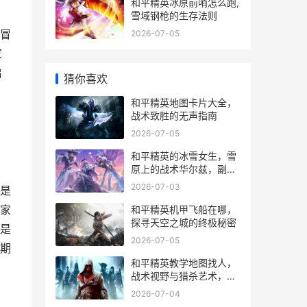
和平精英冰原前哨怎么跑,
雪域钢枪的生存法则
冒
2026-07-05
家
启
猜你喜欢
和平精英地图卡片大全，
战术致胜的无声指南
2026-07-05
和平精英的冰雪女生，雪
原上的战术华尔兹，副标
题，银装素裹下的生存诗
2026-07-03
是
篇
家
和平精英机甲飞船在哪，
探寻天空之城的终极秘密
是
2026-07-05
期
和平精英教学地图找人，
战术视野与猎杀艺术，副
标题从新手到猎手的进阶
2026-07-04
之路