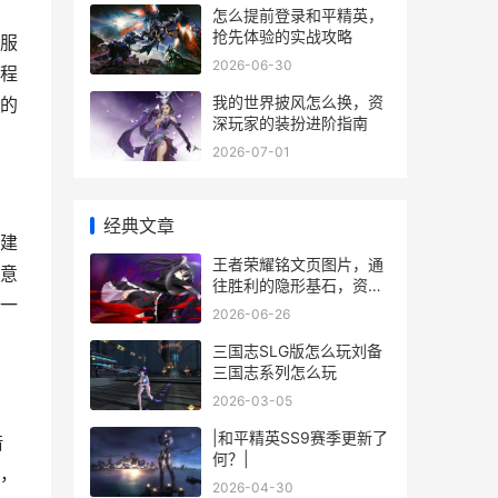
怎么提前登录和平精英，
抢先体验的实战攻略
服
2026-06-30
程
我的世界披风怎么换，资
的
深玩家的装扮进阶指南
2026-07-01
经典文章
建
王者荣耀铭文页图片，通
意
往胜利的隐形基石，资深
一
玩家的战术自留地
2026-06-26
三国志SLG版怎么玩刘备
三国志系列怎么玩
2026-03-05
|和平精英SS9赛季更新了
借
何？|
，
2026-04-30