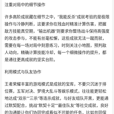
注重对局中的细节操作
许多高阶成就藏在细节之中，“我能反杀”成就考验的是极限
操作与冷静判断，这要求你在残血时精准计算伤害，把握
敌方技能真空期，“输出机器”则要求你整场战斗保持高强度
的攻击参与，不能有丝毫松懈，这些成就无法一蹴而就，
需要在每一场对局中刻意练习，时刻关注小地图，预判敌
人动向，精确计算技能冷却，每一个细微操作的提升，都
是通往更高成就的坚实台阶。
利用模式与队友协作
王者荣耀丰富的游戏模式是成就的宝库，不要只沉迷于排
位赛，五军对决、梦境大乱斗等娱乐模式，往往能更轻松
地达成“双杀”“三杀”等连杀成就，与好友组队开黑，更能通
过默契配合，挑战“默契十足”“最佳队友”等社交成就，良好
的沟通能让你们协同完成看似不可能的任务，比如共同保