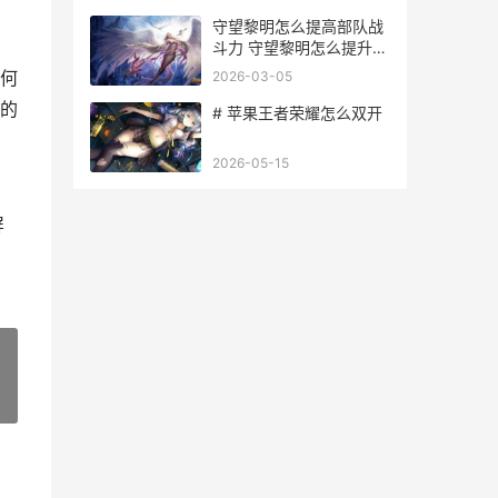
守望黎明怎么提高部队战
斗力 守望黎明怎么提升战
力
何
2026-03-05
的
# 苹果王者荣耀怎么双开
2026-05-15
屏
»