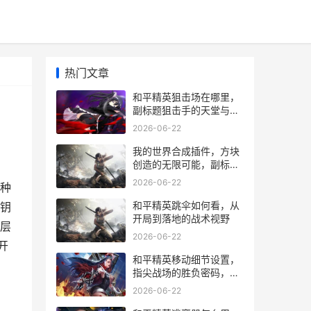
热门文章
和平精英狙击场在哪里，
副标题狙击手的天堂与战
术熔炉
2026-06-22
我的世界合成插件，方块
创造的无限可能，副标
题，从基础到精通的合成
2026-06-22
种
艺术
和平精英跳伞如何看，从
钥
开局到落地的战术视野
层
2026-06-22
开
和平精英移动细节设置，
指尖战场的胜负密码，副
标题，微操决定生存率
2026-06-22