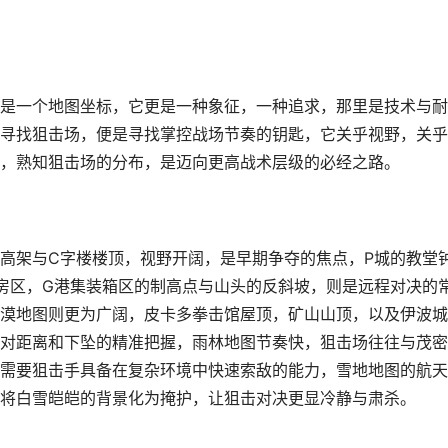
是一个地图坐标，它更是一种象征，一种追求，那里是技术与耐
寻找狙击场，便是寻找掌控战场节奏的钥匙，它关乎视野，关乎
，熟知狙击场的分布，是迈向更高战术层级的必经之路。
高架与C字楼楼顶，视野开阔，是早期争夺的焦点，P城的教堂
房区，G港集装箱区的制高点与山头的反斜坡，则是远程对决的
漠地图则更为广阔，皮卡多拳击馆屋顶，矿山山顶，以及伊波城
对距离和下坠的精准把握，雨林地图节奏快，狙击场往往与茂密
需要狙击手具备在复杂环境中快速索敌的能力，雪地地图的航天
将白雪皑皑的背景化为掩护，让狙击对决更显冷静与肃杀。