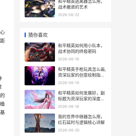
和平精英逃离器怎么用，
战术撤退的艺术
2026-06-22
心
猜你喜欢
距
和平精英如何用小队本，
战术协同的终极密码
2026-06-16
和平精英手枪玩具怎么画,
资深玩家的创意绘制指南
钟
副标题,从游戏到纸面的艺
2026-06-19
术再现
常
和平精英如何发展好，副
的
标题为资深玩家的深度思
植
考与建议
2026-06-18
基
我的世界中继器怎么用，
红石延时与逻辑核心详解
2026-06-20