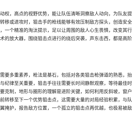
动权，高点的视野优势，能让队伍清晰洞察敌人动向，为队友提
转移或进攻时，狙击手的枪线能够有效压制敌方探头，创造安全
，一个精准的淘汰提示，足以让周围的敌人心生畏惧，改变其行
术的放大器，围绕狙击点进行的绕后突袭，声东击西，都是高阶
需要多重素养，枪法是基石，包括对各类狙击枪弹道的熟悉，抬
与纪律至关重要，狙击手往往需要长时间静默观察，等待最佳时
要克制，地形与圈形的理解是进阶关键，如何利用反斜坡，窗户
前转移至下一个优势狙击点，这需要大量的对局经验积累，与队
翼掩护，报告敌方位置，一个孤立的狙击点再优越，也极易被敌