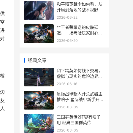
和平精英跳伞如何看，从
开局到落地的战术视野
供
2026-06-22
空
**王者荣耀送的皮肤延
进
迟，一场考验玩家耐心的
对
拉锯战**
2026-06-20
经典文章
和平精英如何线下交易，
枪
虚拟与现实的危险边界，
副标题，资深玩家揭秘隐
2026-06-16
藏风险
边
星际战甲新人开荒武器主
推啥子 星际战甲新手开图
友
顺序
2026-03-05
人
三国群英传2阵容有啥子
用 经典三国群英传
2026-03-05