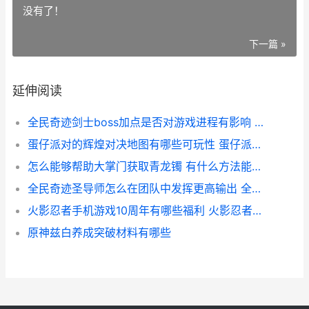
没有了！
下一篇 »
延伸阅读
全民奇迹剑士boss加点是否对游戏进程有影响 全民奇迹剑士萤石最佳组合图片
蛋仔派对的辉煌对决地图有哪些可玩性 蛋仔派对辉煌五季可以飞吗
怎么能够帮助大掌门获取青龙镯 有什么方法能帮助
全民奇迹圣导师怎么在团队中发挥更高输出 全民奇迹圣导师最佳输出打法
火影忍者手机游戏10周年有哪些福利 火影忍者手机游戏最强忍者大集结
原神兹白养成突破材料有哪些