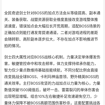
全民奇迹剑士针对BOSS的加点方法会从等级提高、副本通
关、装备获取、战盟资源获取全维度直接改变游戏整体推
进速度，错误加点会大幅拉长开荒周期，适配BOSS场景的
正确加点则能打通发育提速通道，二者对游戏进程的差距
会随转职、高阶副本逐步拉大，不存在加点不影响推进节
拍的情况。
剑士四大属性对应BOSS战核心机制，力量决定单体爆发伤
害，敏捷管控命中和攻击频率，体力支撑持续承伤能力，
智力仅少量点数维持基础技能续航，不同分配比例会直接
改变挑战全球BOSS、卡利玛神庙首领、野外精英BOSS的
通关效率。主打BOSS攻坚的力战加点以力量为核心，力量
数值突破1500阈值后，破坏一击、雷霆裂闪的单体伤害会
出现明显增幅，组合10%左右敏捷补足攻速避免空刀，少
量体力保障不被BOSS高额范围伤害秒杀，这套配置挑战各