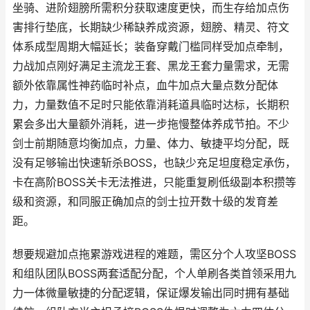
坐骑、进阶翅膀所需积分获取速度更快，而生存给加点伤
害排行垫底，长期缺少稀缺养成资源，翅膀、精灵、符文
体系成型周期大幅延长；装备穿戴门槛同样受加点牵制，
力战加点刚好满足主流龙王套、黑龙王套力量需求，无需
额外依靠属性神药临时补点，血牛加点大量点数分配体
力，力量数值不足时只能依靠消耗道具临时达标，长期积
累会多出大量额外消耗，进一步拖慢整体养成节拍。不少
剑士前期随意均衡加点，力量、体力、敏捷平均分配，既
没有足够输出快速斩杀BOSS，也缺少充足坦度稳定承伤，
卡在高阶BOSS关卡无法推进，只能重复刷低级副本积攒等
级和资源，和同服正确加点的剑士拉开数十级的发育差
距。
想要规避加点拖累游戏进程的难题，需区分个人攻坚BOSS
和组队团队BOSS两套适配分配，个人单刷各类首领采用九
力一体微量敏捷的分配逻辑，保证爆发输出同时拥有基础