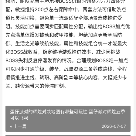
续航，组队充当主坦承接BOSS仇恨时调整为六力四体分
配，敏捷维持200点左右保障命中，两套方法可借助洗点
道具灵活切换，避免单一流派适配全部场景造成推进受
阻。技能加点需要同步匹配属性分配，输出给BOSS加点优
先点满单体爆发被动和破甲技能，坦给加点更新圣盾防
御、生活之光等续航技能，属性和技能组合统一才能最大
化BOSS战收益，稳定维持游戏推进效率，减少因挑战
BOSS失利反复停滞发育的情况。合理规划BOSS唯一加点
可以同步打通等级、装备、战盟资源三条养成路线，全程
顺畅推进主线、转职、高阶副本等核心内容，大幅减少卡
关、缺资源带来的停滞时刻。
蛋仔派对的辉煌对决地图有哪些可玩性 蛋仔派对辉煌五季
可以飞吗
« 上一篇
2026-07-07