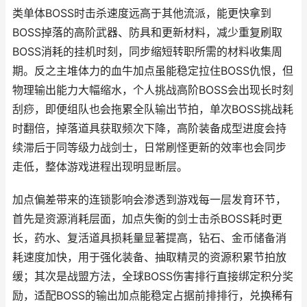
类单体BOSS时击杀速度远高于其他流派，能更快拿到
BOSS掉落的高阶武器、防具和更新材料，减少重复刷取
BOSS消耗的挂机时刻，同步缩短转职所需的材料收集周
期。反之主堆体力的血牛加点虽能稳定拉住BOSS仇恨，但
物理输出能力大幅缩水，个人挑战高阶BOSS会出现长时刻
刮痧，即便组队也会拖累全队输出节拍，单次BOSS挑战耗
时翻倍，掉落道具获取频次下降，高阶装备成型进度会持
续滞后于同等级力战剑士，日常刷怪更新的效率也会同步
走低，整体游戏进程出现明显断层。
加点偏差带来的连锁影响会渗透到游戏每一层发育环节，
首先是资源消耗层面，加点失衡的剑士击杀BOSS耗时更
长，药水、复活道具损耗量显著提高，钻石、金币储备消
耗速度加快，用于强化装备、抽取精灵的资源积累节拍放
缓；其次是战盟方法，全球BOSS伤害排行直接绑定积分奖
励，适配BOSS的输出加点能稳定占据前排排行，兑换稀有