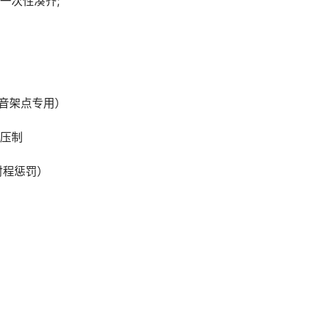
一次性凑齐;
静音架点专用）
压制
射程惩罚）