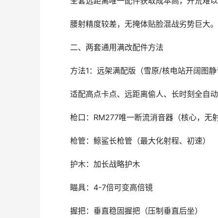
全套远距离唯一配件获取成本高，开荒难以
腰射精度较差，无掩体贴脸混战劣势巨大。
二、两套通用满改配件方法
方法1：远架满配版（雪原/核电站开阔图
适配高点卡点、远距离偷人、长时刻全自动
枪口：RM277唯一断流消音器（核心，无
枪管：鲸鲨长枪管（最大化射程、初速）
护木：加长战略护木
瞄具：4-7倍可变高倍镜
握把：垂直稳固握把（压制垂直后坐）