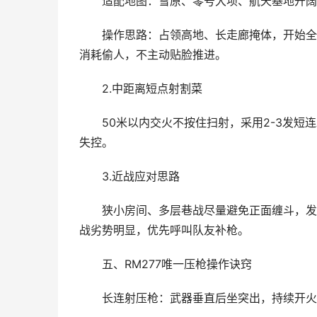
适配地图：雪原、零号大坝、航天基地开阔
操作思路：占领高地、长走廊掩体，开始全
消耗偷人，不主动贴脸推进。
2.中距离短点射割菜
50米以内交火不按住扫射，采用2-3发
失控。
3.近战应对思路
狭小房间、多层巷战尽量避免正面缠斗，发
战劣势明显，优先呼叫队友补枪。
五、RM277唯一压枪操作诀窍
长连射压枪：武器垂直后坐突出，持续开火