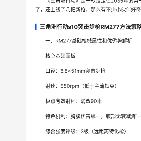
《三角洲行动》是一款设定在2035年的第
了，还上线了几把新枪，那么有不少小伙伴好奇突
三角洲行动s10突击步枪RM277方法策
一、RM277基础枪械属性和优劣势解析
核心基础面板
口径：6.8×51mm突击步枪
射速：550rpm（低于主流短突）
极点有效射程：满改90米
特色机制：胸腹伤害统一，腹部无衰减;唯
综合强度评级：S级（远距离特化枪）