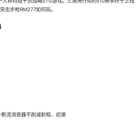
一人称特战干员战略STG游戏。三角洲行动的s10赛季终于上线
击步枪RM277如何玩。
略
一断流消音器不削减射程、初速