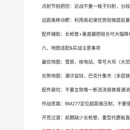
点射节拍把控：近战不要一梭子扫射，分段
远距离移动靶：利用高初速优势轻微提前量
配件辅助：长枪管+垂直握把组合可大幅降
六、地图适配&实战注意事项
最优地图：雪原、核电站、零号大坝（大范
劣势地图：潮汐监狱、巴克什集市（多层狭
配件避坑：不要言败唯一断流消音换普通消
作战思路：RM277定位超距离压制，不要
开荒过渡：前期缺少长枪管、重型托腮板直