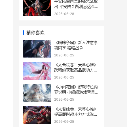
平安陆金所里的钱怎么取
出 平安陆金所利息这么高
合法吗
2026-06-28
猜你喜欢
《喵咪争霸》新人注意事
项同享 猫喵战争
2026-06-25
《太吾绘卷：天幕心帷》
跨精纯获取高品武功方式
说明 太吾绘卷天师大氅怎
2026-06-25
么获得
《小闹花园》游戏特色内
容说明 小闹闹游戏背景故
事
2026-06-25
《太吾绘卷：天幕心帷》
提高即时战斗力方式说明
太吾绘卷天蓝青怎么进化
2026-06-25