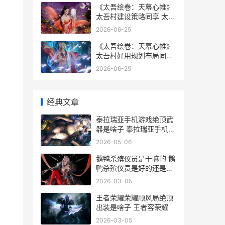
《太吾绘卷：天幕心帷》
太吾村建设策略同享 太吾
绘卷天劫符箓吃了有什么
2026-06-25
用
《太吾绘卷：天幕心帷》
太吾村好用规划布局同享
太吾绘卷天师大氅怎么获
2026-06-25
得
经典文章
泰拉瑞亚手机游戏绝顶武
器是啥子 泰拉瑞亚手机版
玩法攻略
2026-05-06
鹅鸭杀殡仪员是干嘛的 鹅
鸭杀殡仪员是好的还是坏
的
2026-03-05
王者荣耀荣耀顺风局绝顶
出装是啥子 王者容荣耀
2026-03-05