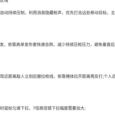
区域
自动持续压制，利用消音隐藏枪声，优先打击远处移动目标，主
短连发，依靠高单发伤害快速击倒，减少持续压枪压力，避免垂直后
现近距离敌人立刻后撤拉枪线，依靠掩体拉开距离再反打;个人
时鼠标匀速下拉，7倍高倍镜下拉幅度需要加大;