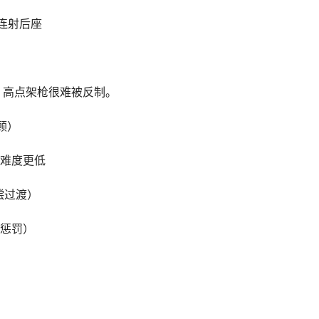
连射后座
，高点架枪很难被反制。
顾）
难度更低
偿过渡）
惩罚）