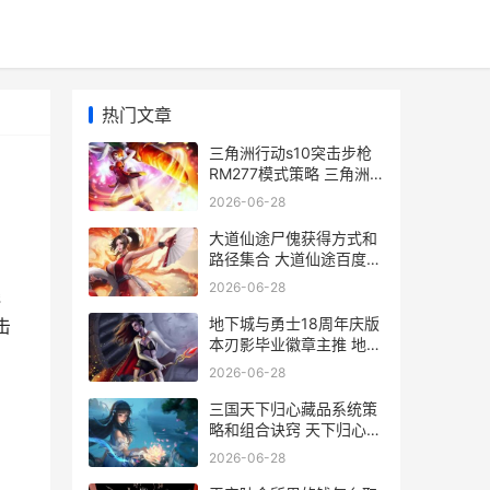
热门文章
三角洲行动s10突击步枪
RM277模式策略 三角洲
部队最新游戏
2026-06-28
大道仙途尸傀获得方式和
路径集合 大道仙途百度百
科
2026-06-28
线
地下城与勇士18周年庆版
击
本刃影毕业徽章主推 地下
城与勇士18级转职
2026-06-28
三国天下归心藏品系统策
略和组合诀窍 天下归心出
自曹操
2026-06-28