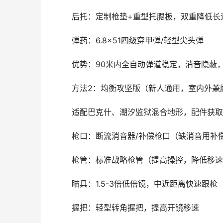
后托：定制枪垫+重型托腮板，双重降低长
弹药：6.8×51四级穿甲弹/轻型尖头弹
优势：90米内全自动弹道稳定，消音隐蔽
方法2：均衡攻坚版（新人通用，室内外兼
适配巴克什、潮汐监狱混合地形，配件获取
枪口：断流消音器/补偿枪口（缺消音用补
枪管：标准战略枪管（提高操控，降低移速
瞄具：1.5-3倍低倍镜，中近距离快速跟枪
握把：轻型转角握把，提高开镜移速