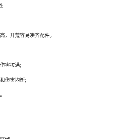
性
高，开荒容易凑齐配件。
伤害拉满;
和伤害均衡;
。