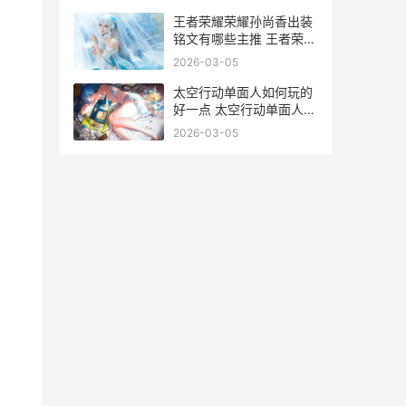
王者荣耀荣耀孙尚香出装
铭文有哪些主推 王者荣耀
荣耀孙权称号
2026-03-05
太空行动单面人如何玩的
好一点 太空行动单面人传
说皮肤测评
2026-03-05