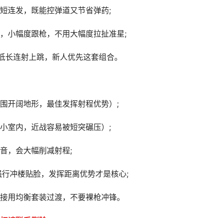
短连发，既能控弹道又节省弹药;
，小幅度跟枪，不用大幅度拉扯准星;
低长连射上跳，新人优先这套组合。
围开阔地形，最佳发挥射程优势）;
小室内，近战容易被短突碾压）;
音，会大幅削减射程;
强行冲楼贴脸，发挥距离优势才是核心;
接用均衡套装过渡，不要裸枪冲锋。