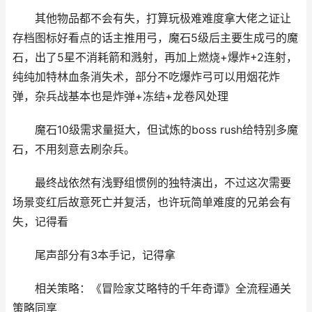
其他物品都不会有失，打算玩极难难度拿大佬之证让
存档图标好看点的话主推用弓，魔石5级后主要生成弓的魔
石，出了5星不消耗箭和溅射，再加上燃烧+爆炸+2连射，
纯纯加特林血条消失术，部分不吃爆炸弓可以用烟花炸
弹，杂兵战基本也是炸弹+冻结+龙卷风处理
魔石10级需求量挺大，但试炼的boss rush给特别多魔
石，不用刻意去刷杂兵。
最终战依然有浅野组惯例的独特演出，不过这次需要
场景变红后故意死亡并复活，也许玩简单难度的兄弟会有
失，记得看
尾声部分有3本手记，记得拿
相关策略：《冒险家艾略特的千年奇谭》全流程通关
策略同享