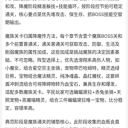
和攻、降魔阶段精准躲技+技能循环，按阶段控节拍可稳定
通关，核心要点是优先堆攻击、保生存、抓BOSS技能空窗
期输出。
魔族关卡归属降魔传方法，每个章节含壹个魔族BOSS关和
多个前置普通关，通关普通关可获取攻击、防御、生活及
削弱魔族的属性加成，这些加成是挑战魔族的决定因素基
础，不可忽略。阵型选择上，优先选滑翔系高伤人物，如
小魔女，组合星空宗主坐骑，宠物带巴哈姆特，精灵选绿
巨熊，宝物组合魔法精灵、纯净魂晶、晶红魔杖，这套碎
盾冲刺流组合可将障碍物转为血宝石，兼具生存和爆发，
适配多数魔族关卡。平民玩家可选蝙蝠黛拉+赤兔坐骑+天
照宠物+恶魔喵精灵，组合三件蝙蝠黛拉唯一宝物，比分稳
定，容错率高。
典范阶段是魔族通关的铺垫核心，此阶段收集的血瓶会直