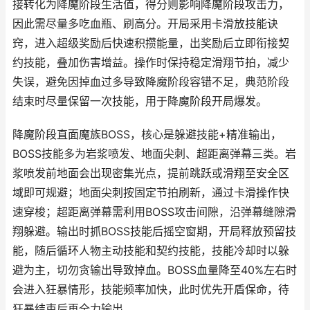
接转化为降魔阶段生活值，得分则影响降魔阶段攻击力，
因此需尽量多吃血瓶、刷高分。开局采用卡滑放技能诀
窍，进入超级奖励后快速积攒能量，出奖励后立即衔接契
约技能，叠加伤害增益。操作时保持稳定滑翔节拍，减少
失误，避免因掉血过多导致降魔阶段容错不足，典范阶段
结束时尽量保留一次技能，用于降魔阶段开局爆发。
降魔阶段直面魔族BOSS，核心是躲避技能+精准输出，
BOSS技能多为岩浆喷发、地面尖刺、超距离弹幕三类。岩
浆喷发前地面会出现密集光点，提前跳跃或滑翔至安全区
域即可规避；地面尖刺按固定节拍刷新，通过卡滑操作快
速穿梭；超距离弹幕需利用BOSS攻击间隙，沿弹幕缝隙滑
翔躲避。输出时抓BOSS技能后摇空窗期，开局释放预留技
能，随后循环人物主动技能和契约技能，技能冷却时以躲
避为主，切勿贪输出导致掉血。BOSS血量降至40%左右时
会进入狂暴情形，技能频率加快，此时优先开盾保命，待
狂暴结束后再全力输出。