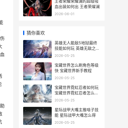
王者荣耀荣耀澜的超级吸
血出装如何出 王者荣燿澜
2026-06-01
能
持
猜你喜欢
伤
英雄无人能敌5地狱最终
大
技能如何玩 英雄无敌之万
人敌
血
2026-05-25
宝藏世界怎么刷角色等级
快 宝藏世界新手教程
活
2026-05-25
能
宝藏世界霓虹忍者如何玩
宝藏世界霓虹忍者怎么获
得
2026-05-25
助
星际战甲大嘴主推啥子技
敌
能 星际战甲大嘴怎么得
抗
2026-05-25