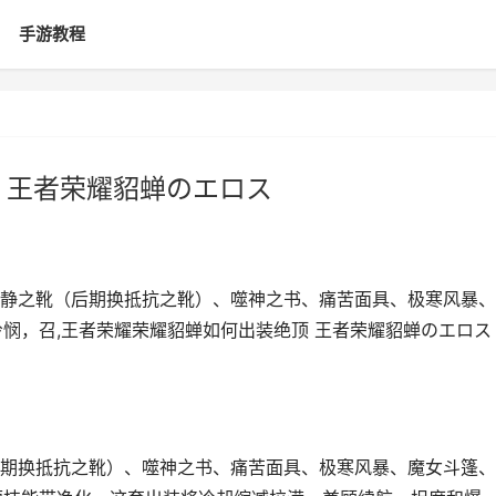
手游教程
 王者荣耀貂蝉のエロス
静之靴（后期换抵抗之靴）、噬神之书、痛苦面具、极寒风暴、
0怜悯，召,王者荣耀荣耀貂蝉如何出装绝顶 王者荣耀貂蝉のエロス
期换抵抗之靴）、噬神之书、痛苦面具、极寒风暴、魔女斗篷、