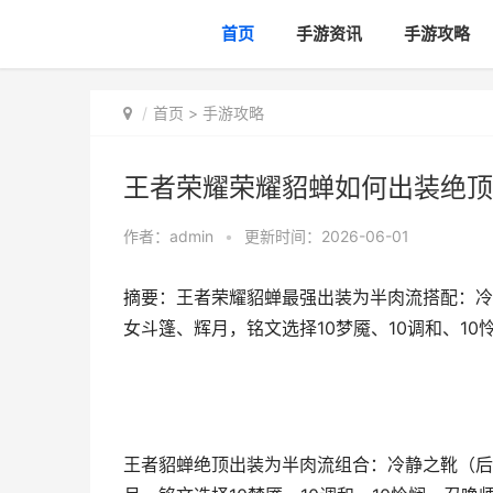
首页
手游资讯
手游攻略
首页
>
手游攻略
王者荣耀荣耀貂蝉如何出装绝顶
作者：
admin
•
更新时间：2026-06-01
摘要：王者荣耀貂蝉最强出装为半肉流搭配：冷
女斗篷、辉月，铭文选择10梦魇、10调和、1
王者貂蝉绝顶出装为半肉流组合：冷静之靴（后