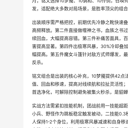
月，铭文选择10梦魇、10调和、10怜悯，召
发，适配绝大多数对局场景，是胜率顶尖的组合
出装顺序需严格把控，前期优先冷静之靴快速叠
高频释放。第二件直接做噬神之书，血族之书过
续回血，大幅提高容错。第三件补痛苦面具，百
害提高显著。第四件出极寒风暴，30%冷却叠
幅提高。第五件魔女斗篷针对敌方式师爆发，最
反杀。
铭文组合是出装的核心补充，10梦魇提供42点
值、回血和移速，提高对线续航和拉扯灵活性；1
首选净化，可解除控制避免被集火秒杀，是貂蝉
实战方法需紧扣技能机制，团战前用一技能超距
小兵、野怪作为跳板稳定触发被动，二技能0.
人保持1-2个身位，利用极寒风暴减速和自身