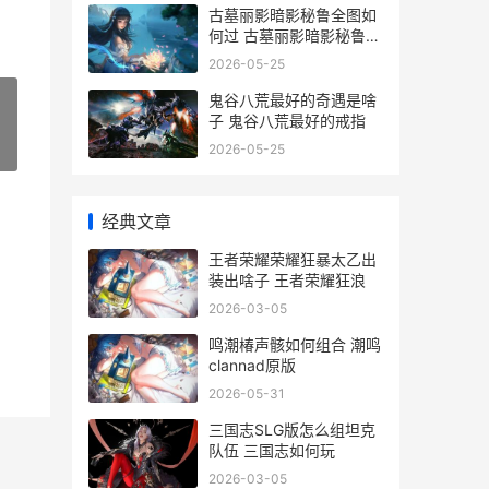
古墓丽影暗影秘鲁全图如
何过 古墓丽影暗影秘鲁古
墓
2026-05-25
鬼谷八荒最好的奇遇是啥
子 鬼谷八荒最好的戒指
2026-05-25
»
经典文章
王者荣耀荣耀狂暴太乙出
装出啥子 王者荣耀狂浪
2026-03-05
鸣潮椿声骸如何组合 潮鸣
clannad原版
2026-05-31
三国志SLG版怎么组坦克
队伍 三国志如何玩
2026-03-05