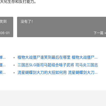
大化生存和反打能力。
笑到
没有了！
-06-01
下一篇 
王者荣耀荣耀貂蝉如何出装绝顶 王者荣耀貂蝉のエロス
植物大战僵尸谁笑到最后在哪里 植物大战僵尸谁笑到最后怎么过
植物大战僵尸坚不可摧玩法如何过 植物大战僵尸坚不可摧攻略
三国志SLG版司马懿组合啥子武将 司马炎三国志
王者荣耀荣耀澜的超级吸血出装如何出 王者荣燿澜
流星蝴蝶剑大刀的大招如何用 流星蝴蝶剑大刀必杀技