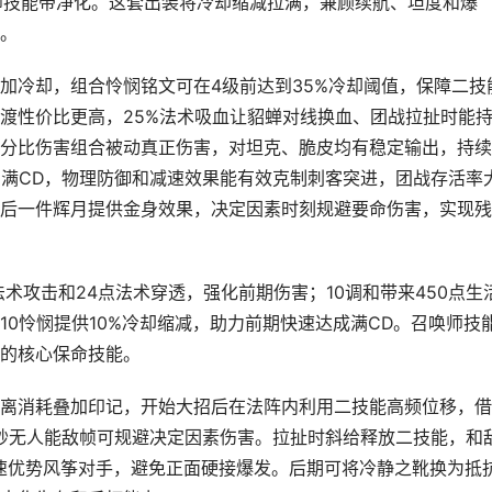
唤师技能带净化。这套出装将冷却缩减拉满，兼顾续航、坦度和爆
。
加冷却，组合怜悯铭文可在4级前达到35%冷却阈值，保障二技
渡性价比更高，25%法术吸血让貂蝉对线换血、团战拉扯时能
分比伤害组合被动真正伤害，对坦克、脆皮均有稳定输出，持续
加满CD，物理防御和减速效果能有效克制刺客突进，团战存活率
后一件辉月提供金身效果，决定因素时刻规避要命伤害，实现残
法术攻击和24点法术穿透，强化前期伤害；10调和带来450点生
0怜悯提供10%冷却缩减，助力前期快速达成满CD。召唤师技
的核心保命技能。
离消耗叠加印记，开始大招后在法阵内利用二技能高频位移，借
3秒无人能敌帧可规避决定因素伤害。拉扯时斜给释放二技能，和
移速优势风筝对手，避免正面硬接爆发。后期可将冷静之靴换为抵