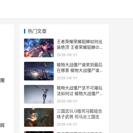
热门文章
王者荣耀荣耀貂蝉如何出
装绝顶 王者荣耀貂蝉のエ
ロス
2026-06-01
植物大战僵尸谁笑到最后
在哪里 植物大战僵尸谁笑
到最后怎么过
2026-06-01
魔
植物大战僵尸坚不可摧玩
法如何过 植物大战僵尸坚
不可摧攻略
2026-06-01
三国志SLG版司马懿组合
啥子武将 司马炎三国志
2026-06-01
辉