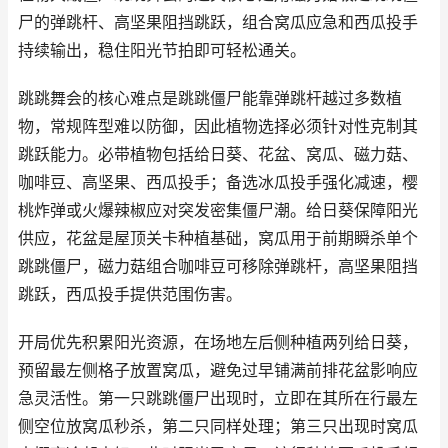
尸的弹跳杆、高坚果阻挡跳跃，组合窝瓜应急和西瓜投手
持续输出，稳住阳光节拍即可轻松通关。
跳跳舞会的核心难点是跳跳僵尸能靠弹跳杆越过多数植
物，常规阵型难以防御，因此植物选择必须针对性克制其
跳跃能力。必带植物包括给日葵、花盆、窝瓜、磁力菇、
咖啡豆、高坚果、西瓜投手；备选冰瓜投手强化减速，樱
桃炸弹或火爆辣椒应对突发密集僵尸潮。给日葵保障阳光
供应，花盆是屋顶关卡种植基础，窝瓜用于前期瞬杀单个
跳跳僵尸，磁力菇组合咖啡豆可移除弹跳杆，高坚果阻挡
跳跃，西瓜投手提供范围伤害。
开局优先积累阳光资源，在场地左后侧种植两列给日葵，
预留最左侧格子放置窝瓜，避免过早铺满前排花盆影响应
急灵活性。第一只跳跳僵尸出现时，立即在其所在行最左
侧空位放窝瓜秒杀，第二只同样处理；第三只出现时窝瓜