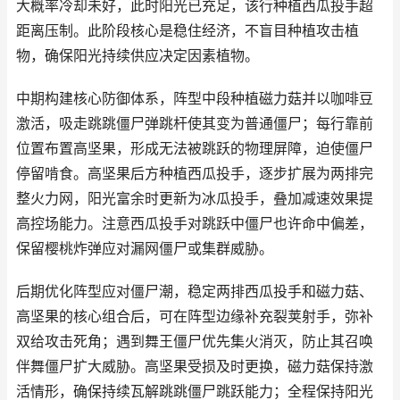
大概率冷却未好，此时阳光已充足，该行种植西瓜投手超
距离压制。此阶段核心是稳住经济，不盲目种植攻击植
物，确保阳光持续供应决定因素植物。
中期构建核心防御体系，阵型中段种植磁力菇并以咖啡豆
激活，吸走跳跳僵尸弹跳杆使其变为普通僵尸；每行靠前
位置布置高坚果，形成无法被跳跃的物理屏障，迫使僵尸
停留啃食。高坚果后方种植西瓜投手，逐步扩展为两排完
整火力网，阳光富余时更新为冰瓜投手，叠加减速效果提
高控场能力。注意西瓜投手对跳跃中僵尸也许命中偏差，
保留樱桃炸弹应对漏网僵尸或集群威胁。
后期优化阵型应对僵尸潮，稳定两排西瓜投手和磁力菇、
高坚果的核心组合后，可在阵型边缘补充裂荚射手，弥补
双给攻击死角；遇到舞王僵尸优先集火消灭，防止其召唤
伴舞僵尸扩大威胁。高坚果受损及时更换，磁力菇保持激
活情形，确保持续瓦解跳跳僵尸跳跃能力；全程保持阳光