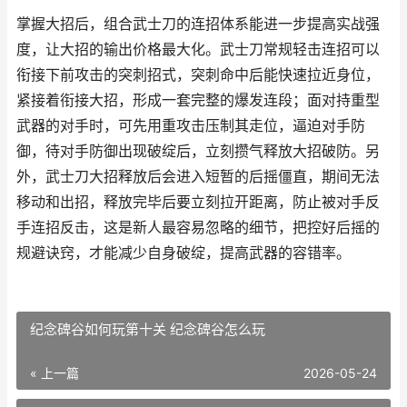
掌握大招后，组合武士刀的连招体系能进一步提高实战强
度，让大招的输出价格最大化。武士刀常规轻击连招可以
衔接下前攻击的突刺招式，突刺命中后能快速拉近身位，
紧接着衔接大招，形成一套完整的爆发连段；面对持重型
武器的对手时，可先用重攻击压制其走位，逼迫对手防
御，待对手防御出现破绽后，立刻攒气释放大招破防。另
外，武士刀大招释放后会进入短暂的后摇僵直，期间无法
移动和出招，释放完毕后要立刻拉开距离，防止被对手反
手连招反击，这是新人最容易忽略的细节，把控好后摇的
规避诀窍，才能减少自身破绽，提高武器的容错率。
纪念碑谷如何玩第十关 纪念碑谷怎么玩
« 上一篇
2026-05-24