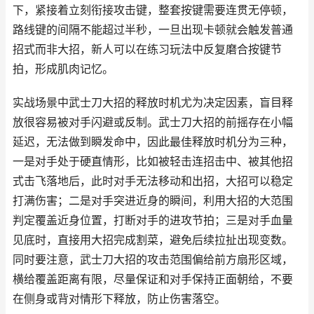
下，紧接着立刻衔接攻击键，整套按键需要连贯无停顿，
路线键的间隔不能超过半秒，一旦出现卡顿就会触发普通
招式而非大招，新人可以在练习玩法中反复磨合按键节
拍，形成肌肉记忆。
实战场景中武士刀大招的释放时机尤为决定因素，盲目释
放很容易被对手闪避或反制。武士刀大招的前摇存在小幅
延迟，无法做到瞬发命中，因此最佳释放时机分为三种，
一是对手处于硬直情形，比如被轻击连招击中、被其他招
式击飞落地后，此时对手无法移动和出招，大招可以稳定
打满伤害；二是对手突进近身的瞬间，利用大招的大范围
判定覆盖近身位置，打断对手的进攻节拍；三是对手血量
见底时，直接用大招完成割菜，避免后续拉扯出现变数。
同时要注意，武士刀大招的攻击范围偏给前方扇形区域，
横给覆盖距离有限，尽量保证和对手保持正面朝给，不要
在侧身或背对情形下释放，防止伤害落空。