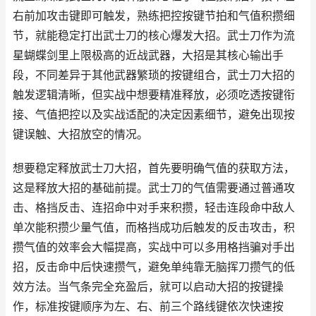
右前加攻击键即可触发，熟练把控按键节拍和气值积攒细
节，就能稳定打出武士刀的核心爆发大招。武士刀作为流
星蝴蝶剑里上限极高的近战武器，大招是其核心输出手
段，不同差异于其他武器繁琐的按键组合，武士刀大招的
触发逻辑清晰，但实战中想要精准释放，必须吃透按键衔
接、气值把控以及实战适配的决定因素细节，避免出现按
键误触、大招放空的情况。
想要稳定释放武士刀大招，首先要明确气值的获取方法，
这是释放大招的基础前提。武士刀的气值需要通过普通攻
击、格挡反击、连招命中对手来积攒，轻击连段命中敌人
单次能积攒少量气值，而格挡成功后触发的反击攻击，积
攒气值的效率会大幅提高，实战中可以多用格挡骗对手出
招，反击命中后快速攒气，避免单纯靠无脑挥刀攒气的低
效方法。当气条完全充盈后，就可以启动大招的按键操
作，标准按键顺序为左、右、前三个路线键依次快速按